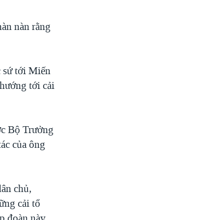
hàn nàn rằng
 sứ tới Miến
hướng tới cải
ước Bộ Trưởng
tác của ông
dân chủ,
ững cải tổ
ập đoàn này