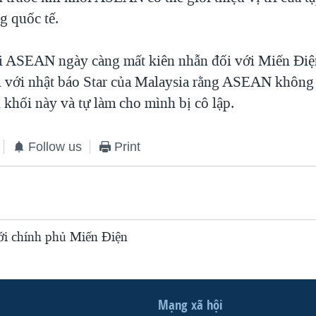
g quốc tế.
i ASEAN ngày càng mất kiên nhẫn đối với Miến Đi
i với nhật báo Star của Malaysia rằng ASEAN khôn
 khối này và tự làm cho mình bị cô lập.
Follow us
Print
ới chính phủ Miến Ðiện
Mạng xã hội