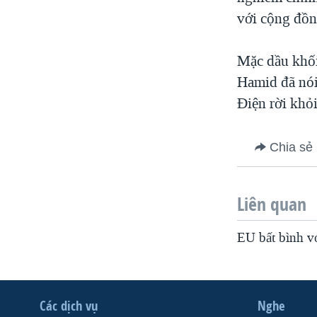
VIỆT NAM
với cộng đồn
NGƯ DÂN VIỆT VÀ LÀN SÓNG
TRỘM HẢI SÂM
Mặc dầu khố
Hamid đã nó
BÊN KIA QUỐC LỘ: TIẾNG VỌNG
TỪ NÔNG THÔN MỸ
Điện rời khỏi
QUAN HỆ VIỆT MỸ
Chia sẻ
Liên quan
EU bất bình v
Các dịch vụ
Nghe