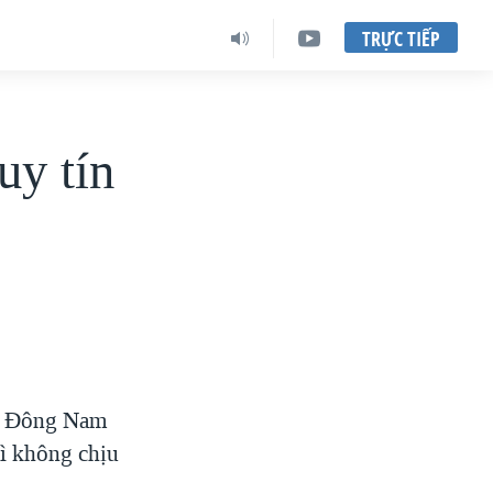
TRỰC TIẾP
y tín
ia Đông Nam
ì không chịu