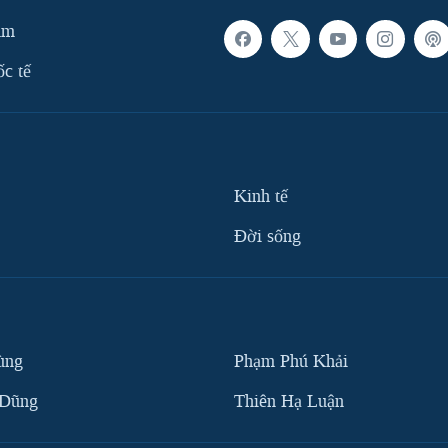
am
ốc tế
Kinh tế
Ðời sống
ùng
Phạm Phú Khải
 Dũng
Thiên Hạ Luận