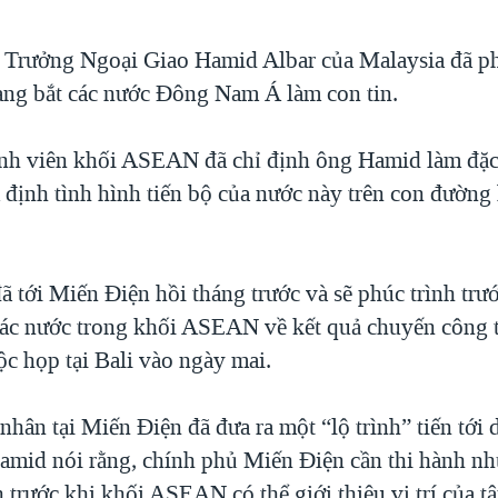
Trưởng Ngoại Giao Hamid Albar của Malaysia đã p
ng bắt các nước Đông Nam Á làm con tin.
nh viên khối ASEAN đã chỉ định ông Hamid làm đặc
 định tình hình tiến bộ của nước này trên con đường 
 tới Miến Điện hồi tháng trước và sẽ phúc trình tr
ác nước trong khối ASEAN về kết quả chuyến công 
ộc họp tại Bali vào ngày mai.
hân tại Miến Điện đã đưa ra một “lộ trình” tiến tới 
mid nói rằng, chính phủ Miến Điện cần thi hành nh
 trước khi khối ASEAN có thể giới thiệu vị trí của t