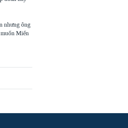
ện nhưng ông
g muốn Miến