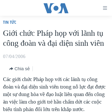
Đường
dẫn
TIN TỨC
truy
TRANG CHỦ
Giới chức Pháp họp với lãnh tụ
cập
VIỆT NAM
công đoàn và đại diện sinh viên
Tới
HOA KỲ
nội
BIỂN ĐÔNG
07/04/2006
dung
THẾ GIỚI
chính
Chia sẻ
BLOG
Tới
Các giới chức Pháp họp với các lãnh tụ công
điều
DIỄN ĐÀN
đoàn và đại diện sinh viên trong nỗ lực đạt được
hướng
MỤC
một sự dung hòa về đạo luật liên quan đến công
chính
CHUYÊN ĐỀ
TỰ DO BÁO CHÍ
ăn việc làm cho giới trẻ hầu chấm dứt các cuộc
Đi
HỌC TIẾNG ANH
biểu tình phản đối lớn trên khắp nước.
VẠCH TRẦN TIN GIẢ
CHIẾN TRANH THƯƠNG MẠI CỦA MỸ: QUÁ KHỨ VÀ HIỆN
tới