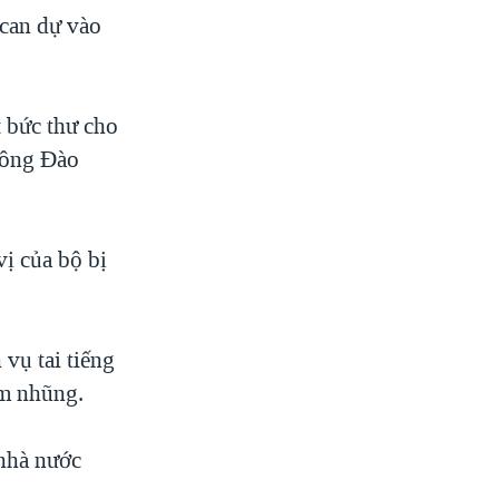
 can dự vào
 bức thư cho
thông Đào
ị của bộ bị
 vụ tai tiếng
am nhũng.
 nhà nước