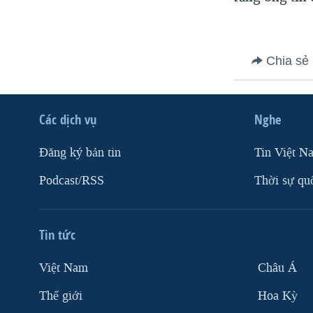
VIỆT NAM
NGƯ DÂN VIỆT VÀ LÀN SÓNG
TRỘM HẢI SÂM
Chia sẻ
BÊN KIA QUỐC LỘ: TIẾNG VỌNG
TỪ NÔNG THÔN MỸ
Các dịch vụ
Nghe
QUAN HỆ VIỆT MỸ
Ðăng ký bản tin
Tin Việt N
Podcast/RSS
Thời sự qu
Tin tức
Việt Nam
Châu Á
Thế giới
Hoa Kỳ