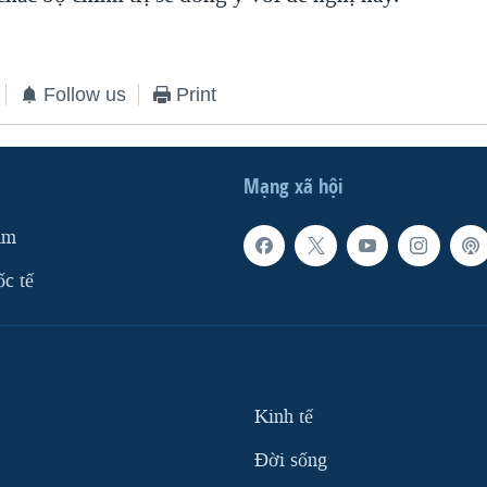
Follow us
Print
Mạng xã hội
am
ốc tế
Kinh tế
Ðời sống