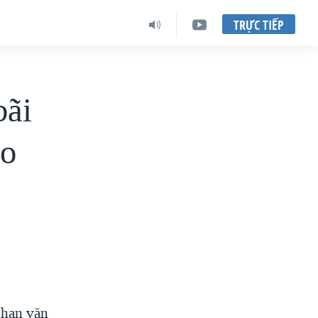
TRỰC TIẾP
bãi
ào
Phan văn