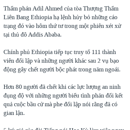
TẠI
VIDEO
"Tìm"
NGƯỜI VIỆT HẢI NGOẠI
Thẩm phán Adil Ahmed của tòa Thượng Thẩm
HÀNH TRÌNH BẦU CỬ 2024
NGHE
Liên Bang Ethiopia hạ lệnh hủy bỏ những cáo
ĐỜI SỐNG
MỘT NĂM CHIẾN TRANH TẠI DẢI GAZA
trạng đó vào hôm thứ tư trong một phiên xét xử
KINH TẾ
MẠNG XÃ HỘI
tại thủ đô Addis Ababa.
GIẢI MÃ VÀNH ĐAI & CON ĐƯỜNG
KHOA HỌC
NGÀY TỊ NẠN THẾ GIỚI
SỨC KHOẺ
Chính phủ Ethiopia tiếp tục truy tố 111 thành
TRỊNH VĨNH BÌNH - NGƯỜI HẠ 'BÊN THẮNG CUỘC'
Ngôn ngữ khác
VĂN HOÁ
viên đối lập và những người khác sau 2 vụ bạo
GROUND ZERO – XƯA VÀ NAY
động gây chết người bộc phát trong năm ngoái.
THỂ THAO
CHI PHÍ CHIẾN TRANH AFGHANISTAN
GIÁO DỤC
Hơn 80 người đã chết khi các lực lượng an ninh
CÁC GIÁ TRỊ CỘNG HÒA Ở VIỆT NAM
đụng độ với những người biểu tình phản đối kết
THƯỢNG ĐỈNH TRUMP-KIM TẠI VIỆT NAM
quả cuộc bầu cử mà phe đối lập nói rằng đã có
TRỊNH VĨNH BÌNH VS. CHÍNH PHỦ VIỆT NAM
gian lận.
NGƯ DÂN VIỆT VÀ LÀN SÓNG TRỘM HẢI SÂM
BÊN KIA QUỐC LỘ: TIẾNG VỌNG TỪ NÔNG THÔN MỸ