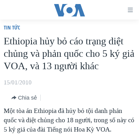
Đường
dẫn
TIN TỨC
truy
TRANG CHỦ
Ethiopia hủy bỏ cáo trạng diệt
cập
VIỆT NAM
chủng và phản quốc cho 5 ký giả
Tới
HOA KỲ
nội
VOA, và 13 người khác
BIỂN ĐÔNG
dung
THẾ GIỚI
chính
15/01/2010
BLOG
Tới
Chia sẻ
điều
DIỄN ĐÀN
hướng
Một tòa án Ethiopia đã hủy bỏ tội danh phản
MỤC
chính
quốc và diệt chủng cho 18 người, trong số này có
CHUYÊN ĐỀ
TỰ DO BÁO CHÍ
Đi
5 ký giả của đài Tiếng nói Hoa Kỳ VOA.
HỌC TIẾNG ANH
VẠCH TRẦN TIN GIẢ
CHIẾN TRANH THƯƠNG MẠI CỦA MỸ: QUÁ KHỨ VÀ HIỆN
tới