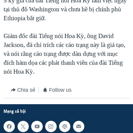
5 ký giả của đài Tiếng nói Hoa Kỳ làm việc ngay
tại thủ đô Washington và chưa hề bị chính phủ
QUAN HỆ VIỆT MỸ
Ethiopia bắt giữ.
Giám đốc đài Tiếng nói Hoa Kỳ, ông David
Jackson, đã chỉ trích các cáo trạng này là giả tạo,
và nói rằng cáo trạng được dàn dựng với mục
đích hăm dọa các phát thanh viên của đài Tiếng
nói Hoa Kỳ.
Chia sẻ
Follow us
Mạng xã hội