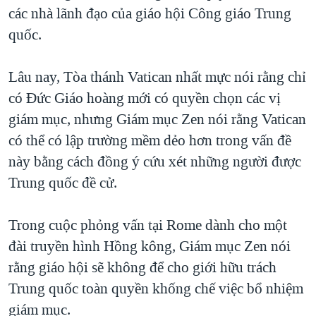
TẠI
các nhà lãnh đạo của giáo hội Công giáo Trung
VIDEO
"Tìm"
NGƯỜI VIỆT HẢI NGOẠI
HÀNH TRÌNH BẦU CỬ 2024
quốc.
NGHE
ĐỜI SỐNG
MỘT NĂM CHIẾN TRANH TẠI DẢI GAZA
KINH TẾ
Lâu nay, Tòa thánh Vatican nhất mực nói rằng chỉ
MẠNG XÃ HỘI
GIẢI MÃ VÀNH ĐAI & CON ĐƯỜNG
KHOA HỌC
có Đức Giáo hoàng mới có quyền chọn các vị
NGÀY TỊ NẠN THẾ GIỚI
giám mục, nhưng Giám mục Zen nói rằng Vatican
SỨC KHOẺ
TRỊNH VĨNH BÌNH - NGƯỜI HẠ 'BÊN THẮNG CUỘC'
có thể có lập trường mềm dẻo hơn trong vấn đề
Ngôn ngữ khác
VĂN HOÁ
GROUND ZERO – XƯA VÀ NAY
này bằng cách đồng ý cứu xét những người được
THỂ THAO
Trung quốc đề cử.
CHI PHÍ CHIẾN TRANH AFGHANISTAN
GIÁO DỤC
CÁC GIÁ TRỊ CỘNG HÒA Ở VIỆT NAM
Trong cuộc phỏng vấn tại Rome dành cho một
THƯỢNG ĐỈNH TRUMP-KIM TẠI VIỆT NAM
đài truyền hình Hồng kông, Giám mục Zen nói
TRỊNH VĨNH BÌNH VS. CHÍNH PHỦ VIỆT NAM
rằng giáo hội sẽ không để cho giới hữu trách
NGƯ DÂN VIỆT VÀ LÀN SÓNG TRỘM HẢI SÂM
Trung quốc toàn quyền khống chế việc bổ nhiệm
giám mục.
BÊN KIA QUỐC LỘ: TIẾNG VỌNG TỪ NÔNG THÔN MỸ