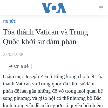
Đường
dẫn
TIN TỨC
truy
TRANG CHỦ
Tòa thánh Vatican và Trung
cập
VIỆT NAM
Quốc khởi sự đàm phán
Tới
HOA KỲ
nội
BIỂN ĐÔNG
23/03/2006
dung
THẾ GIỚI
chính
Chia sẻ
BLOG
Tới
Giám mục Joseph Zen ở Hồng kông cho biết Tòa
điều
DIỄN ĐÀN
thánh Vatican và Trung quốc đã khởi sự đàm
hướng
MỤC
phán để hàn gắn những đổ vỡ trong mối quan hệ
chính
CHUYÊN ĐỀ
TỰ DO BÁO CHÍ
song phương, và giáo hội có thể nhượng bộ Bắc
Đi
HỌC TIẾNG ANH
kinh trong vấn đề ai là người có quyền bổ nhiệm
VẠCH TRẦN TIN GIẢ
CHIẾN TRANH THƯƠNG MẠI CỦA MỸ: QUÁ KHỨ VÀ HIỆN
tới