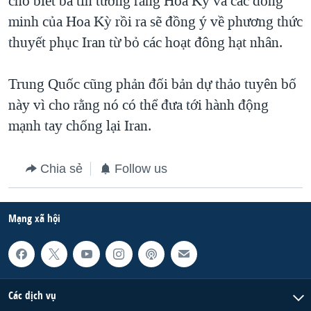
cho biết bà tin tưởng rằng Hoa Kỳ và các đồng
minh của Hoa Kỳ rồi ra sẽ đồng ý về phương thức
QUAN HỆ VIỆT MỸ
thuyết phục Iran từ bỏ các hoạt đông hạt nhân.
Trung Quốc cũng phản đối bản dự thảo tuyên bố
này vì cho rằng nó có thể đưa tới hành động
mạnh tay chống lại Iran.
Chia sẻ
Follow us
Mạng xã hội
Các dịch vụ