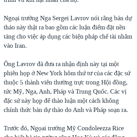
TẠI
VIDEO
"Tìm"
NGƯỜI VIỆT HẢI NGOẠI
HÀNH TRÌNH BẦU CỬ 2024
NGHE
Ngoại trưởng Nga Sergei Lavrov nói rằng bản dự
ĐỜI SỐNG
MỘT NĂM CHIẾN TRANH TẠI DẢI GAZA
thảo này thật ra bao gồm các luận điểm đặt nền
KINH TẾ
MẠNG XÃ HỘI
tảng cho việc áp dụng các biện pháp chế tài nhắm
GIẢI MÃ VÀNH ĐAI & CON ĐƯỜNG
KHOA HỌC
vào Iran.
NGÀY TỊ NẠN THẾ GIỚI
SỨC KHOẺ
TRỊNH VĨNH BÌNH - NGƯỜI HẠ 'BÊN THẮNG CUỘC'
Ngôn ngữ khác
VĂN HOÁ
Ông Lavrov đã đưa ra nhận định này tại một
GROUND ZERO – XƯA VÀ NAY
phiên họp ở New York hôm thứ tư của các đặc sứ
THỂ THAO
CHI PHÍ CHIẾN TRANH AFGHANISTAN
thuộc 5 thành viên thường trực trong Hội đồng,
GIÁO DỤC
tức Mỹ, Nga, Anh, Pháp và Trung Quốc. Các vị
CÁC GIÁ TRỊ CỘNG HÒA Ở VIỆT NAM
đặc sứ này họp để thảo luận một cách không
THƯỢNG ĐỈNH TRUMP-KIM TẠI VIỆT NAM
chính thức bản dự thảo do Anh và Pháp soạn ra.
TRỊNH VĨNH BÌNH VS. CHÍNH PHỦ VIỆT NAM
NGƯ DÂN VIỆT VÀ LÀN SÓNG TRỘM HẢI SÂM
Trước đó, Ngọai trưởng Mỹ Condoleezza Rice
BÊN KIA QUỐC LỘ: TIẾNG VỌNG TỪ NÔNG THÔN MỸ