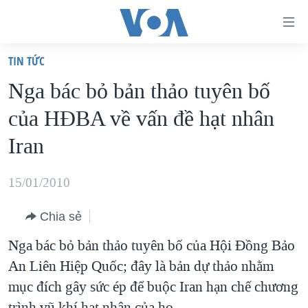
Đường
dẫn
TIN TỨC
truy
TRANG CHỦ
Nga bác bỏ bản thảo tuyên bố
cập
VIỆT NAM
của HÐBA về vấn đề hạt nhân
Tới
HOA KỲ
nội
Iran
BIỂN ĐÔNG
dung
THẾ GIỚI
chính
15/01/2010
BLOG
Tới
Chia sẻ
điều
DIỄN ĐÀN
hướng
Nga bác bỏ bản thảo tuyên bố của Hội Đồng Bảo
MỤC
chính
An Liên Hiệp Quốc; đây là bản dự thảo nhằm
CHUYÊN ĐỀ
TỰ DO BÁO CHÍ
Đi
mục đích gây sức ép để buộc Iran hạn chế chương
HỌC TIẾNG ANH
VẠCH TRẦN TIN GIẢ
CHIẾN TRANH THƯƠNG MẠI CỦA MỸ: QUÁ KHỨ VÀ HIỆN
tới
trình vũ khí hạt nhân của họ.