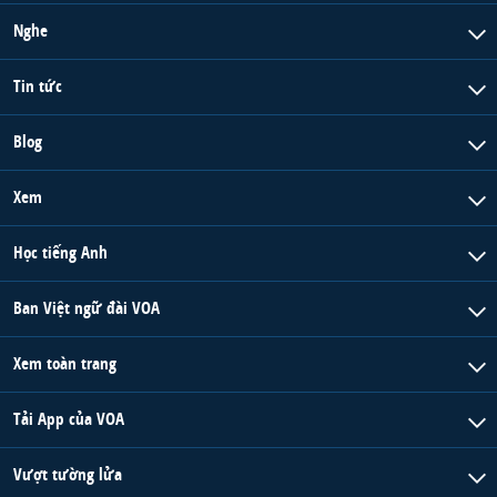
Nghe
Tin tức
Blog
Xem
Học tiếng Anh
Ban Việt ngữ đài VOA
Xem toàn trang
Tải App của VOA
Vượt tường lửa