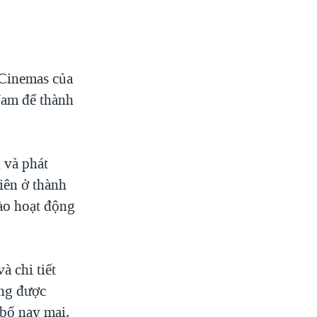
 Cinemas của
Nam để thành
 và phát
iên ở thành
ào hoạt động
à chi tiết
ang được
 bố nay mai.