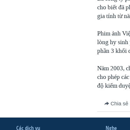
cho biết đã 
gia tính từ n
Phim ảnh Việ
lòng hy sinh
phần 3 khối d
Năm 2003, ch
cho phép các
độ kiểm duyệ
Chia sẻ
Các dịch vụ
Nghe