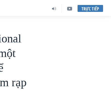
TRỰC TIẾP
ional
 một
ể
ụm rạp