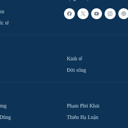
am
ốc tế
Kinh tế
Ðời sống
ùng
Phạm Phú Khải
 Dũng
Thiên Hạ Luận