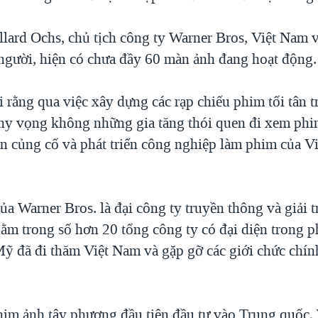
lard Ochs, chủ tịch công ty Warner Bros, Việt Nam 
 người, hiện có chưa đầy 60 màn ảnh đang hoạt động.
 rằng qua việc xây dựng các rạp chiếu phim tối tân 
 hy vọng không những gia tăng thói quen đi xem ph
n củng cố và phát triển công nghiệp làm phim của V
a Warner Bros. là đại công ty truyền thông và giải t
nằm trong số hơn 20 tổng công ty có đại diện trong p
ỹ đã đi thăm Việt Nam và gặp gỡ các giới chức chín
him ảnh tây phương đầu tiên đầu tư vào Trung quốc,