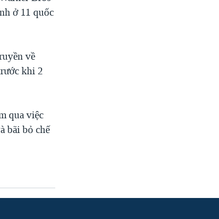
ảnh ở 11 quốc
truyền về
trước khi 2
m qua việc
à bãi bỏ chế
.