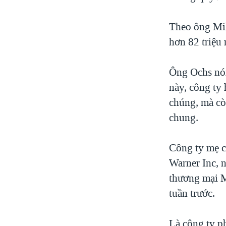
VIỆT NAM
Theo ông Mil
NGƯ DÂN VIỆT VÀ LÀN SÓNG
TRỘM HẢI SÂM
hơn 82 triệu
BÊN KIA QUỐC LỘ: TIẾNG VỌNG
TỪ NÔNG THÔN MỸ
Ông Ochs nói
này, công ty
QUAN HỆ VIỆT MỸ
chúng, mà cò
chung.
Công ty mẹ củ
Warner Inc, 
thương mại M
tuần trước.
Là công ty p