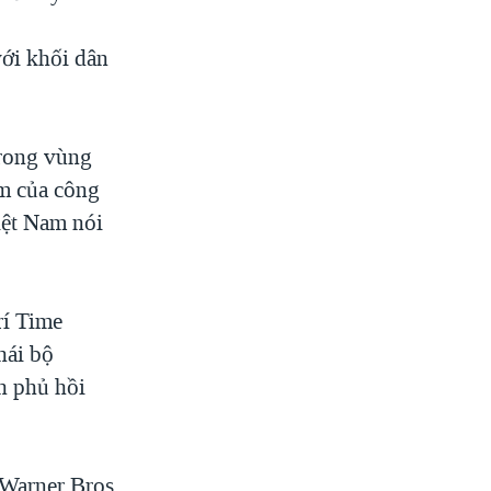
với khối dân
trong vùng
im của công
iệt Nam nói
rí Time
hái bộ
h phủ hồi
 Warner Bros