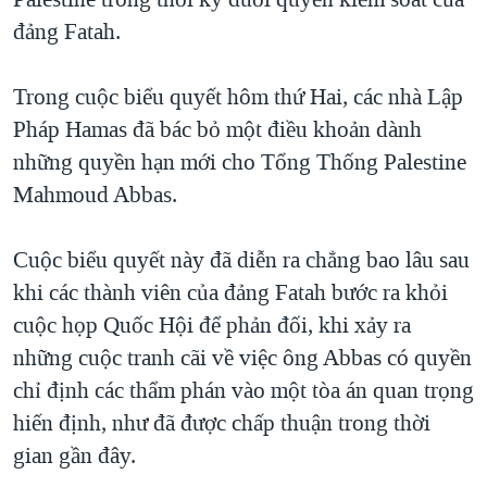
TẠI
VIDEO
"Tìm"
NGƯỜI VIỆT HẢI NGOẠI
đảng Fatah.
HÀNH TRÌNH BẦU CỬ 2024
NGHE
ĐỜI SỐNG
MỘT NĂM CHIẾN TRANH TẠI DẢI GAZA
Trong cuộc biểu quyết hôm thứ Hai, các nhà Lập
KINH TẾ
MẠNG XÃ HỘI
Pháp Hamas đã bác bỏ một điều khoản dành
GIẢI MÃ VÀNH ĐAI & CON ĐƯỜNG
KHOA HỌC
những quyền hạn mới cho Tổng Thống Palestine
NGÀY TỊ NẠN THẾ GIỚI
SỨC KHOẺ
Mahmoud Abbas.
TRỊNH VĨNH BÌNH - NGƯỜI HẠ 'BÊN THẮNG CUỘC'
Ngôn ngữ khác
VĂN HOÁ
GROUND ZERO – XƯA VÀ NAY
Cuộc biểu quyết này đã diễn ra chẳng bao lâu sau
THỂ THAO
CHI PHÍ CHIẾN TRANH AFGHANISTAN
khi các thành viên của đảng Fatah bước ra khỏi
GIÁO DỤC
cuộc họp Quốc Hội để phản đối, khi xảy ra
CÁC GIÁ TRỊ CỘNG HÒA Ở VIỆT NAM
những cuộc tranh cãi về việc ông Abbas có quyền
THƯỢNG ĐỈNH TRUMP-KIM TẠI VIỆT NAM
chỉ định các thẩm phán vào một tòa án quan trọng
TRỊNH VĨNH BÌNH VS. CHÍNH PHỦ VIỆT NAM
hiến định, như đã được chấp thuận trong thời
NGƯ DÂN VIỆT VÀ LÀN SÓNG TRỘM HẢI SÂM
gian gần đây.
BÊN KIA QUỐC LỘ: TIẾNG VỌNG TỪ NÔNG THÔN MỸ