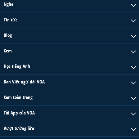
Nghe
Tin tức
Blog
Xem
Học tiếng Anh
Ban Việt ngữ đài VOA
Xem toàn trang
Tải App của VOA
Vượt tường lửa