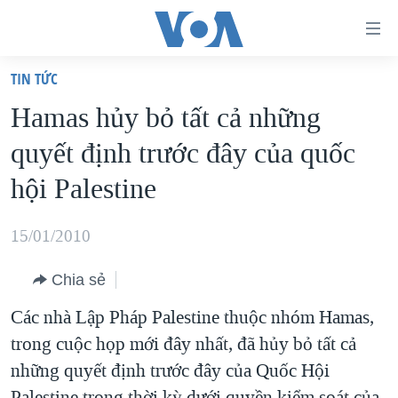
Đường
dẫn
TIN TỨC
truy
TRANG CHỦ
Hamas hủy bỏ tất cả những
cập
VIỆT NAM
quyết định trước đây của quốc
Tới
HOA KỲ
nội
hội Palestine
BIỂN ĐÔNG
dung
THẾ GIỚI
chính
15/01/2010
BLOG
Tới
Chia sẻ
điều
DIỄN ĐÀN
hướng
Các nhà Lập Pháp Palestine thuộc nhóm Hamas,
MỤC
chính
trong cuộc họp mới đây nhất, đã hủy bỏ tất cả
CHUYÊN ĐỀ
TỰ DO BÁO CHÍ
Đi
những quyết định trước đây của Quốc Hội
HỌC TIẾNG ANH
VẠCH TRẦN TIN GIẢ
CHIẾN TRANH THƯƠNG MẠI CỦA MỸ: QUÁ KHỨ VÀ HIỆN
tới
Palestine trong thời kỳ dưới quyền kiểm soát của