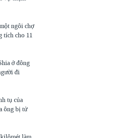
 một ngôi chợ
g tích cho 11
Shia ở đông
người đi
nh tụ của
a ông bị tử
 kilômét làm