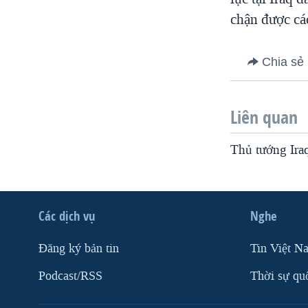
chận được cá
Chia sẻ
Liên quan
Thủ tướng Ira
Các dịch vụ
Nghe
Ðăng ký bản tin
Tin Việt N
Podcast/RSS
Thời sự qu