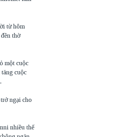
ời từ hôm
 đền thờ
bỏ một cuộc
a tăng cuộc
.
 trở ngại cho
nni nhiều thế
ã không ngăn