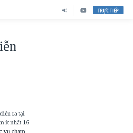
TRỰC TIẾP
iễn
iễn ra tại
m ít nhất 16
ác vụ chạm