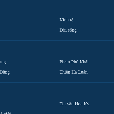
Kinh tế
Ðời sống
ùng
Phạm Phú Khải
 Dũng
Thiên Hạ Luận
Tin vắn Hoa Kỳ