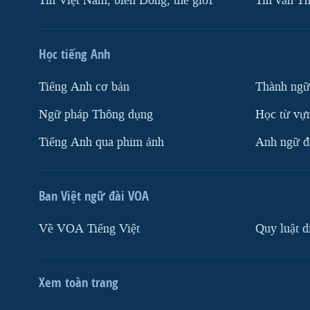
Tin Việt Nam, biển Đông, thế giới
Tin vắn Th
Học tiếng Anh
Tiếng Anh cơ bản
Thành ngữ
Ngữ pháp Thông dụng
Học từ vựn
Tiếng Anh qua phim ảnh
Anh ngữ đặ
Ban Việt ngữ đài VOA
Về VOA Tiếng Việt
Quy luật d
Xem toàn trang