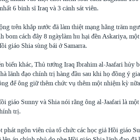
 nhất 6 binh sĩ Iraq và 3 cảnh sát viên.
ộng trên khắp nước đã làm thiệt mạng hằng trăm ngư
nh bom cách đây 8 ngàylàm hu hại đền Askariya, một
ồi giáo Shia sùng bái ở Samarra.
ễn biến khác, Thủ tướng Iraq Ibrahim al-Jaafari hủy 
hà lãnh đạo chính trị hàng đầu sau khi họ đồng ý gi
ng để ông giữ thêm chức vụ thêm một nhiệm kỳ nữa
ồi giáo Sunny và Shia nói rằng ông al-Jaafari là một
hính trị.
 phát ngôn viên của tổ chức các học giả Hồi giáo Su
đã lên án chính phủ do phe Hồi giáo Shia lãnh đạo đ