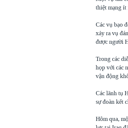
VIỆT NAM
thiệt mạng ít
NGƯ DÂN VIỆT VÀ LÀN SÓNG
TRỘM HẢI SÂM
Các vụ bạo đ
xảy ra vụ đá
BÊN KIA QUỐC LỘ: TIẾNG VỌNG
TỪ NÔNG THÔN MỸ
được người H
QUAN HỆ VIỆT MỸ
Trong các di
họp với các n
vận động khô
Các lãnh tụ H
sự đoàn kết c
Hôm qua, một
lực tại Iraq 