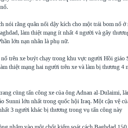
nổ.
ch nói rằng quân nổi dậy kích cho một trái bom nổ ở
aghdad, làm thiệt mạng ít nhất 4 người và gây thươn
Phần lớn nạn nhân là phụ nữ.
 nổ trên xe buýt chạy trong khu vực người Hồi giáo 
àm thiệt mạng hai người trên xe và làm bị thương 4 
trang cũng tấn công xe của ông Adnan al-Dulaimi, lã
o Sunni lớn nhất trong quốc hội Iraq. Một cận vệ củ
 nhất 3 người khác bị thương trong vụ tấn công này
ông nhắm vào một chốt kiểm soát cách Baghdad 150