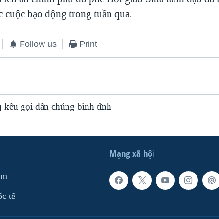
c cuộc bạo động trong tuần qua.
Follow us
Print
q kêu gọi dân chúng bình tĩnh
Mạng xã hội
am
ốc tế