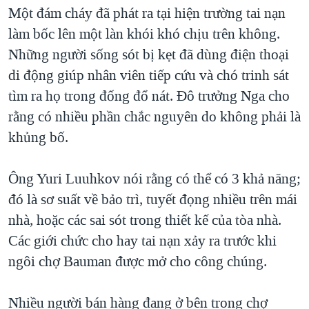
TẠI
Một đám cháy đã phát ra tại hiện trường tai nạn
VIDEO
"Tìm"
NGƯỜI VIỆT HẢI NGOẠI
HÀNH TRÌNH BẦU CỬ 2024
làm bốc lên một làn khói khó chịu trên không.
NGHE
ĐỜI SỐNG
Những người sống sót bị kẹt đã dùng điện thoại
MỘT NĂM CHIẾN TRANH TẠI DẢI GAZA
KINH TẾ
di động giúp nhân viên tiếp cứu và chó trinh sát
MẠNG XÃ HỘI
GIẢI MÃ VÀNH ĐAI & CON ĐƯỜNG
KHOA HỌC
tìm ra họ trong đống đổ nát. Đô trưởng Nga cho
NGÀY TỊ NẠN THẾ GIỚI
rằng có nhiều phần chắc nguyên do không phải là
SỨC KHOẺ
TRỊNH VĨNH BÌNH - NGƯỜI HẠ 'BÊN THẮNG CUỘC'
khủng bố.
Ngôn ngữ khác
VĂN HOÁ
GROUND ZERO – XƯA VÀ NAY
THỂ THAO
Ông Yuri Luuhkov nói rằng có thể có 3 khả năng;
CHI PHÍ CHIẾN TRANH AFGHANISTAN
GIÁO DỤC
đó là sơ suất về bảo trì, tuyết đọng nhiều trên mái
CÁC GIÁ TRỊ CỘNG HÒA Ở VIỆT NAM
nhà, hoặc các sai sót trong thiết kế của tòa nhà.
THƯỢNG ĐỈNH TRUMP-KIM TẠI VIỆT NAM
Các giới chức cho hay tai nạn xảy ra trước khi
TRỊNH VĨNH BÌNH VS. CHÍNH PHỦ VIỆT NAM
ngôi chợ Bauman được mở cho công chúng.
NGƯ DÂN VIỆT VÀ LÀN SÓNG TRỘM HẢI SÂM
Nhiều người bán hàng đang ở bên trong chợ
BÊN KIA QUỐC LỘ: TIẾNG VỌNG TỪ NÔNG THÔN MỸ