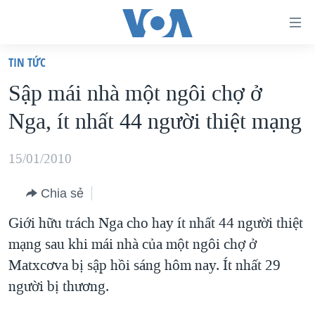
Đường
dẫn
TIN TỨC
truy
TRANG CHỦ
Sập mái nhà một ngôi chợ ở
cập
VIỆT NAM
Nga, ít nhất 44 người thiệt mạng
Tới
HOA KỲ
nội
BIỂN ĐÔNG
15/01/2010
dung
THẾ GIỚI
chính
Chia sẻ
BLOG
Tới
Giới hữu trách Nga cho hay ít nhất 44 người thiệt
điều
DIỄN ĐÀN
mạng sau khi mái nhà của một ngôi chợ ở
hướng
MỤC
Matxcơva bị sập hồi sáng hôm nay. Ít nhất 29
chính
CHUYÊN ĐỀ
TỰ DO BÁO CHÍ
người bị thương.
Đi
HỌC TIẾNG ANH
VẠCH TRẦN TIN GIẢ
CHIẾN TRANH THƯƠNG MẠI CỦA MỸ: QUÁ KHỨ VÀ HIỆN
tới