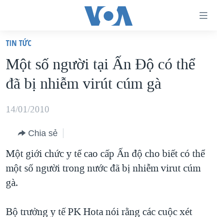
Đường
dẫn
TIN TỨC
truy
TRANG CHỦ
Một số người tại Ấn Ðộ có thể
cập
VIỆT NAM
đã bị nhiễm virút cúm gà
Tới
HOA KỲ
nội
BIỂN ĐÔNG
14/01/2010
dung
THẾ GIỚI
chính
Chia sẻ
BLOG
Tới
Một giới chức y tế cao cấp Ấn độ cho biết có thể
điều
DIỄN ĐÀN
một số người trong nước đã bị nhiễm virut cúm
hướng
MỤC
gà.
chính
CHUYÊN ĐỀ
TỰ DO BÁO CHÍ
Đi
HỌC TIẾNG ANH
Bộ trưởng y tế PK Hota nói rằng các cuộc xét
VẠCH TRẦN TIN GIẢ
CHIẾN TRANH THƯƠNG MẠI CỦA MỸ: QUÁ KHỨ VÀ HIỆN
tới