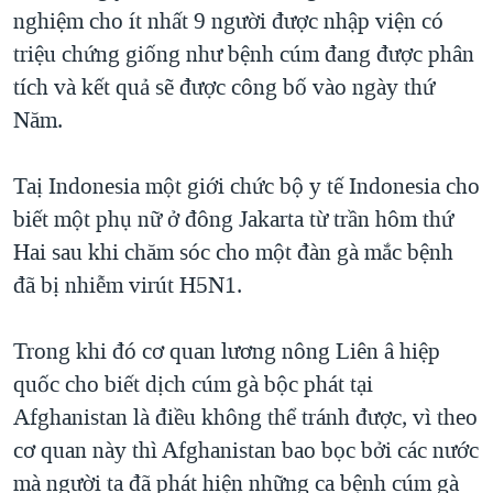
TẠI
nghiệm cho ít nhất 9 người được nhập viện có
VIDEO
"Tìm"
NGƯỜI VIỆT HẢI NGOẠI
HÀNH TRÌNH BẦU CỬ 2024
triệu chứng giống như bệnh cúm đang được phân
NGHE
ĐỜI SỐNG
tích và kết quả sẽ được công bố vào ngày thứ
MỘT NĂM CHIẾN TRANH TẠI DẢI GAZA
KINH TẾ
Năm.
MẠNG XÃ HỘI
GIẢI MÃ VÀNH ĐAI & CON ĐƯỜNG
KHOA HỌC
NGÀY TỊ NẠN THẾ GIỚI
Taị Indonesia một giới chức bộ y tế Indonesia cho
SỨC KHOẺ
TRỊNH VĨNH BÌNH - NGƯỜI HẠ 'BÊN THẮNG CUỘC'
biết một phụ nữ ở đông Jakarta từ trần hôm thứ
Ngôn ngữ khác
VĂN HOÁ
GROUND ZERO – XƯA VÀ NAY
Hai sau khi chăm sóc cho một đàn gà mắc bệnh
THỂ THAO
đã bị nhiễm virút H5N1.
CHI PHÍ CHIẾN TRANH AFGHANISTAN
GIÁO DỤC
CÁC GIÁ TRỊ CỘNG HÒA Ở VIỆT NAM
Trong khi đó cơ quan lương nông Liên â hiệp
THƯỢNG ĐỈNH TRUMP-KIM TẠI VIỆT NAM
quốc cho biết dịch cúm gà bộc phát tại
TRỊNH VĨNH BÌNH VS. CHÍNH PHỦ VIỆT NAM
Afghanistan là điều không thể tránh được, vì theo
NGƯ DÂN VIỆT VÀ LÀN SÓNG TRỘM HẢI SÂM
cơ quan này thì Afghanistan bao bọc bởi các nước
mà người ta đã phát hiện những ca bệnh cúm gà
BÊN KIA QUỐC LỘ: TIẾNG VỌNG TỪ NÔNG THÔN MỸ