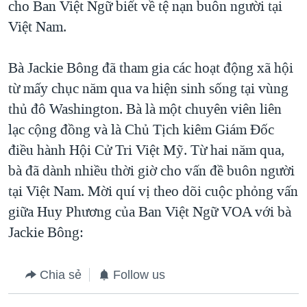
cho Ban Việt Ngữ biết về tệ nạn buôn người tại
TẠI
VIDEO
"Tìm"
NGƯỜI VIỆT HẢI NGOẠI
Việt Nam.
HÀNH TRÌNH BẦU CỬ 2024
NGHE
ĐỜI SỐNG
MỘT NĂM CHIẾN TRANH TẠI DẢI GAZA
Bà Jackie Bông đã tham gia các hoạt động xã hội
KINH TẾ
MẠNG XÃ HỘI
GIẢI MÃ VÀNH ĐAI & CON ĐƯỜNG
từ mấy chục năm qua va hiện sinh sống tại vùng
KHOA HỌC
NGÀY TỊ NẠN THẾ GIỚI
thủ đô Washington. Bà là một chuyên viên liên
SỨC KHOẺ
lạc cộng đồng và là Chủ Tịch kiêm Giám Đốc
TRỊNH VĨNH BÌNH - NGƯỜI HẠ 'BÊN THẮNG CUỘC'
Ngôn ngữ khác
VĂN HOÁ
điều hành Hội Cử Tri Việt Mỹ. Từ hai năm qua,
GROUND ZERO – XƯA VÀ NAY
THỂ THAO
bà đã dành nhiều thời giờ cho vấn đề buôn người
CHI PHÍ CHIẾN TRANH AFGHANISTAN
tại Việt Nam. Mời quí vị theo dõi cuộc phỏng vấn
GIÁO DỤC
CÁC GIÁ TRỊ CỘNG HÒA Ở VIỆT NAM
giữa Huy Phương của Ban Việt Ngữ VOA với bà
THƯỢNG ĐỈNH TRUMP-KIM TẠI VIỆT NAM
Jackie Bông:
TRỊNH VĨNH BÌNH VS. CHÍNH PHỦ VIỆT NAM
Chia sẻ
Follow us
NGƯ DÂN VIỆT VÀ LÀN SÓNG TRỘM HẢI SÂM
BÊN KIA QUỐC LỘ: TIẾNG VỌNG TỪ NÔNG THÔN MỸ