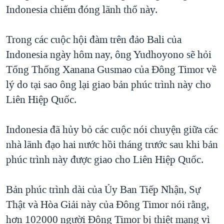
TẠI
Indonesia chiếm đóng lãnh thổ này.
VIDEO
"Tìm"
NGƯỜI VIỆT HẢI NGOẠI
HÀNH TRÌNH BẦU CỬ 2024
NGHE
ĐỜI SỐNG
Trong các cuộc hội đàm trên đảo Bali của
MỘT NĂM CHIẾN TRANH TẠI DẢI GAZA
KINH TẾ
Indonesia ngày hôm nay, ông Yudhoyono sẽ hỏi
MẠNG XÃ HỘI
GIẢI MÃ VÀNH ĐAI & CON ĐƯỜNG
KHOA HỌC
Tổng Thống Xanana Gusmao của Đông Timor về
NGÀY TỊ NẠN THẾ GIỚI
lý do tại sao ông lại giao bản phúc trình này cho
SỨC KHOẺ
TRỊNH VĨNH BÌNH - NGƯỜI HẠ 'BÊN THẮNG CUỘC'
Liên Hiệp Quốc.
Ngôn ngữ khác
VĂN HOÁ
GROUND ZERO – XƯA VÀ NAY
THỂ THAO
Indonesia đã hủy bỏ các cuộc nói chuyện giữa các
CHI PHÍ CHIẾN TRANH AFGHANISTAN
GIÁO DỤC
nhà lãnh đạo hai nước hồi tháng trước sau khi bản
CÁC GIÁ TRỊ CỘNG HÒA Ở VIỆT NAM
phúc trình này được giao cho Liên Hiệp Quốc.
THƯỢNG ĐỈNH TRUMP-KIM TẠI VIỆT NAM
TRỊNH VĨNH BÌNH VS. CHÍNH PHỦ VIỆT NAM
Bản phúc trình dài của Ủy Ban Tiếp Nhận, Sự
NGƯ DÂN VIỆT VÀ LÀN SÓNG TRỘM HẢI SÂM
Thật và Hòa Giải này của Đông Timor nói rằng,
hơn 102000 người Đông Timor bị thiệt mạng vì
BÊN KIA QUỐC LỘ: TIẾNG VỌNG TỪ NÔNG THÔN MỸ