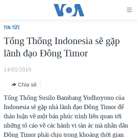
Đường
dẫn
TIN TỨC
truy
TRANG CHỦ
Tổng Thống Indonesia sẽ gặp
cập
VIỆT NAM
lãnh đạo Đông Timor
Tới
HOA KỲ
nội
BIỂN ĐÔNG
14/01/2010
dung
THẾ GIỚI
chính
Chia sẻ
BLOG
Tới
Tổng Thống Susilo Bambang Yudhoyono của
điều
DIỄN ĐÀN
Indonesia sẽ gặp nhà lãnh đạo Đông Timor để
hướng
MỤC
thảo luận về một bản phúc trình liên quan tới
chính
CHUYÊN ĐỀ
TỰ DO BÁO CHÍ
những tố cáo về các hành vi tàn ác mà nhân dân
Đi
HỌC TIẾNG ANH
Đông Timor phải chịu trong khoảng thời gian
VẠCH TRẦN TIN GIẢ
CHIẾN TRANH THƯƠNG MẠI CỦA MỸ: QUÁ KHỨ VÀ HIỆN
tới