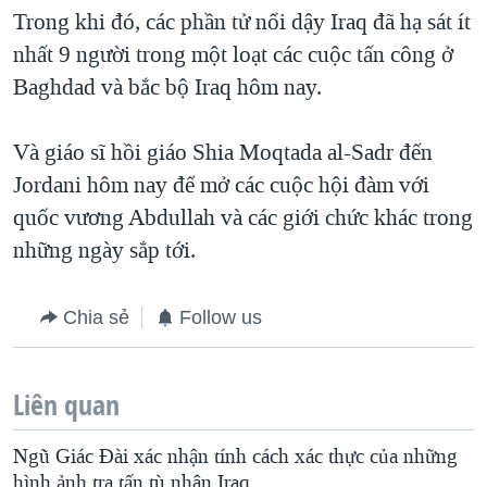
Trong khi đó, các phần tử nổi dậy Iraq đã hạ sát ít
QUAN HỆ VIỆT MỸ
nhất 9 người trong một loạt các cuộc tấn công ở
Baghdad và bắc bộ Iraq hôm nay.
Và giáo sĩ hồi giáo Shia Moqtada al-Sadr đến
Jordani hôm nay để mở các cuộc hội đàm với
quốc vương Abdullah và các giới chức khác trong
những ngày sắp tới.
Chia sẻ
Follow us
Liên quan
Ngũ Giác Ðài xác nhận tính cách xác thực của những
hình ảnh tra tấn tù nhân Iraq