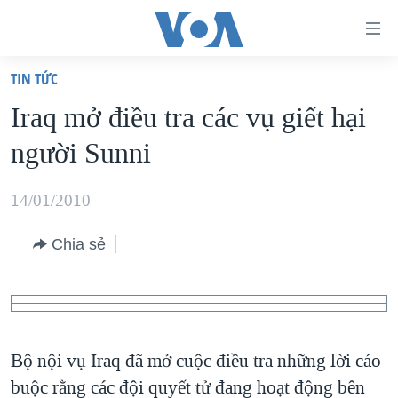
Đường
dẫn
TIN TỨC
truy
TRANG CHỦ
Iraq mở điều tra các vụ giết hại
cập
VIỆT NAM
người Sunni
Tới
HOA KỲ
nội
BIỂN ĐÔNG
14/01/2010
dung
THẾ GIỚI
chính
Chia sẻ
BLOG
Tới
điều
DIỄN ĐÀN
hướng
MỤC
chính
CHUYÊN ĐỀ
TỰ DO BÁO CHÍ
Bộ nội vụ Iraq đã mở cuộc điều tra những lời cáo
Đi
HỌC TIẾNG ANH
buộc rằng các đội quyết tử đang hoạt động bên
VẠCH TRẦN TIN GIẢ
CHIẾN TRANH THƯƠNG MẠI CỦA MỸ: QUÁ KHỨ VÀ HIỆN
tới