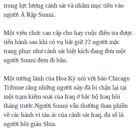
TẠI
trong lực lượng cảnh sát và nhắm mục tiêu vào
VIDEO
"Tìm"
NGƯỜI VIỆT HẢI NGOẠI
HÀNH TRÌNH BẦU CỬ 2024
người Ả Rập Sunni.
NGHE
ĐỜI SỐNG
MỘT NĂM CHIẾN TRANH TẠI DẢI GAZA
KINH TẾ
Một viên chức cao cấp cho hay cuộc điều tra được
MẠNG XÃ HỘI
GIẢI MÃ VÀNH ĐAI & CON ĐƯỜNG
KHOA HỌC
tiến hành sau khi có vụ bắt giữ 22 người mặc
NGÀY TỊ NẠN THẾ GIỚI
trang phục như cảnh sát biệt kích đang đưa một
SỨC KHOẺ
TRỊNH VĨNH BÌNH - NGƯỜI HẠ 'BÊN THẮNG CUỘC'
người Sunni đem đi bắn.
Ngôn ngữ khác
VĂN HOÁ
GROUND ZERO – XƯA VÀ NAY
THỂ THAO
Một tướng lãnh của Hoa Kỳ nói với báo Chicago
CHI PHÍ CHIẾN TRANH AFGHANISTAN
GIÁO DỤC
Tribune rằng những người này đã bị chận lại tại
CÁC GIÁ TRỊ CỘNG HÒA Ở VIỆT NAM
một trạm kiểm soát của Iraq ở bắc bộ Iraq hồi
THƯỢNG ĐỈNH TRUMP-KIM TẠI VIỆT NAM
tháng trước.Người Sunni vẫn thường than phiền
TRỊNH VĨNH BÌNH VS. CHÍNH PHỦ VIỆT NAM
về các hành vi tàn ác của cảnh sát Iraq, đa số là
NGƯ DÂN VIỆT VÀ LÀN SÓNG TRỘM HẢI SÂM
người hồi giáo Shia.
BÊN KIA QUỐC LỘ: TIẾNG VỌNG TỪ NÔNG THÔN MỸ