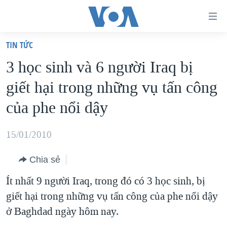
Đường
dẫn
TIN TỨC
truy
TRANG CHỦ
3 học sinh và 6 người Iraq bị
cập
VIỆT NAM
giết hại trong những vụ tấn công
Tới
HOA KỲ
nội
của phe nổi dậy
BIỂN ĐÔNG
dung
THẾ GIỚI
chính
15/01/2010
BLOG
Tới
Chia sẻ
điều
DIỄN ĐÀN
hướng
Ít nhất 9 người Iraq, trong đó có 3 học sinh, bị
MỤC
chính
giết hại trong những vụ tấn công của phe nổi dậy
CHUYÊN ĐỀ
TỰ DO BÁO CHÍ
Đi
ở Baghdad ngày hôm nay.
HỌC TIẾNG ANH
VẠCH TRẦN TIN GIẢ
CHIẾN TRANH THƯƠNG MẠI CỦA MỸ: QUÁ KHỨ VÀ HIỆN
tới