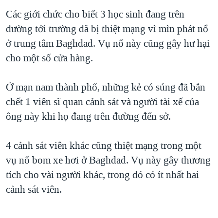
TẠI
VIDEO
"Tìm"
NGƯỜI VIỆT HẢI NGOẠI
Các giới chức cho biết 3 học sinh đang trên
HÀNH TRÌNH BẦU CỬ 2024
NGHE
đường tới trường đã bị thiệt mạng vì mìn phát nổ
ĐỜI SỐNG
MỘT NĂM CHIẾN TRANH TẠI DẢI GAZA
ở trung tâm Baghdad. Vụ nổ này cũng gây hư hại
KINH TẾ
MẠNG XÃ HỘI
cho một số cửa hàng.
GIẢI MÃ VÀNH ĐAI & CON ĐƯỜNG
KHOA HỌC
NGÀY TỊ NẠN THẾ GIỚI
SỨC KHOẺ
Ở mạn nam thành phố, những kẻ có súng đã bắn
TRỊNH VĨNH BÌNH - NGƯỜI HẠ 'BÊN THẮNG CUỘC'
Ngôn ngữ khác
VĂN HOÁ
chết 1 viên sĩ quan cảnh sát và người tài xế của
GROUND ZERO – XƯA VÀ NAY
ông này khi họ đang trên đường đến sở.
THỂ THAO
CHI PHÍ CHIẾN TRANH AFGHANISTAN
GIÁO DỤC
4 cảnh sát viên khác cũng thiệt mạng trong một
CÁC GIÁ TRỊ CỘNG HÒA Ở VIỆT NAM
vụ nổ bom xe hơi ở Baghdad. Vụ này gây thương
THƯỢNG ĐỈNH TRUMP-KIM TẠI VIỆT NAM
tích cho vài người khác, trong đó có ít nhất hai
TRỊNH VĨNH BÌNH VS. CHÍNH PHỦ VIỆT NAM
cảnh sát viên.
NGƯ DÂN VIỆT VÀ LÀN SÓNG TRỘM HẢI SÂM
BÊN KIA QUỐC LỘ: TIẾNG VỌNG TỪ NÔNG THÔN MỸ