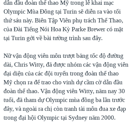
dẫn đầu đoàn thể thao Mỹ trong lễ khai mạc
TẠI
VIDEO
"Tìm"
NGƯỜI VIỆT HẢI NGOẠI
Olympic Mùa Đông tại Turin sẽ diễn ra vào tối
HÀNH TRÌNH BẦU CỬ 2024
NGHE
ĐỜI SỐNG
thứ sáu này. Biên Tập Viên phụ trách Thể Thao,
MỘT NĂM CHIẾN TRANH TẠI DẢI GAZA
của Đài Tiếng Nói Hoa Kỳ Parke Brewer có mặt
KINH TẾ
MẠNG XÃ HỘI
GIẢI MÃ VÀNH ĐAI & CON ĐƯỜNG
tại Turin gởi về bài tường trình sau đây.
KHOA HỌC
NGÀY TỊ NẠN THẾ GIỚI
SỨC KHOẺ
Nữ vận động viên môn trượt băng tốc độ đường
TRỊNH VĨNH BÌNH - NGƯỜI HẠ 'BÊN THẮNG CUỘC'
Ngôn ngữ khác
VĂN HOÁ
dài, Chris Witty, đã được nhóm các vận động viên
GROUND ZERO – XƯA VÀ NAY
THỂ THAO
đại diện của các đội tuyển trong đoàn thể thao
CHI PHÍ CHIẾN TRANH AFGHANISTAN
Mỹ chọn ra để trao cho vinh dự cầm cờ dẫn đầu
GIÁO DỤC
CÁC GIÁ TRỊ CỘNG HÒA Ở VIỆT NAM
đoàn thể thao. Vận động viên Witty, năm nay 30
THƯỢNG ĐỈNH TRUMP-KIM TẠI VIỆT NAM
tuổi, đã tham dự Olympic mùa đồng ba lần trước
đây, và ngoài ra chị còn tranh tài môn đua xe đạp
TRỊNH VĨNH BÌNH VS. CHÍNH PHỦ VIỆT NAM
trong đại hội Olympic tại Sydney năm 2000.
NGƯ DÂN VIỆT VÀ LÀN SÓNG TRỘM HẢI SÂM
BÊN KIA QUỐC LỘ: TIẾNG VỌNG TỪ NÔNG THÔN MỸ