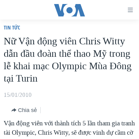
Đường
dẫn
TIN TỨC
truy
TRANG CHỦ
Nữ Vận động viên Chris Witty
cập
VIỆT NAM
dẫn đầu đoàn thể thao Mỹ trong
Tới
HOA KỲ
nội
lễ khai mạc Olympic Mùa Đông
BIỂN ĐÔNG
dung
tại Turin
THẾ GIỚI
chính
BLOG
Tới
15/01/2010
điều
DIỄN ĐÀN
hướng
Chia sẻ
MỤC
chính
Vận động viên với thành tích 5 lần tham gia tranh
CHUYÊN ĐỀ
TỰ DO BÁO CHÍ
Đi
tài Olympic, Chris Witty, sẽ được vinh dự cầm cờ
HỌC TIẾNG ANH
VẠCH TRẦN TIN GIẢ
CHIẾN TRANH THƯƠNG MẠI CỦA MỸ: QUÁ KHỨ VÀ HIỆN
tới