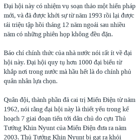
TẠI
Đại hội này có nhiệm vụ soạn thảo một hiến pháp
VIDEO
"Tìm"
NGƯỜI VIỆT HẢI NGOẠI
HÀNH TRÌNH BẦU CỬ 2024
mới, và đã được khởi sự từ năm 1993 rồi lại được
NGHE
ĐỜI SỐNG
tái triệu tập hồi tháng 12 năm ngoái sau nhiều
MỘT NĂM CHIẾN TRANH TẠI DẢI GAZA
KINH TẾ
năm có những phiên họp không đều đặn.
MẠNG XÃ HỘI
GIẢI MÃ VÀNH ĐAI & CON ĐƯỜNG
KHOA HỌC
NGÀY TỊ NẠN THẾ GIỚI
Báo chí chính thức của nhà nước nói rất ít về đại
SỨC KHOẺ
TRỊNH VĨNH BÌNH - NGƯỜI HẠ 'BÊN THẮNG CUỘC'
hội này. Đại hội quy tụ hơn 1000 đại biểu từ
Ngôn ngữ khác
VĂN HOÁ
GROUND ZERO – XƯA VÀ NAY
khắp nơi trong nước mà hầu hết là do chính phủ
THỂ THAO
quân nhân lựa chọn.
CHI PHÍ CHIẾN TRANH AFGHANISTAN
GIÁO DỤC
CÁC GIÁ TRỊ CỘNG HÒA Ở VIỆT NAM
Quân đội, thành phần đã cai trị Miến Điện từ năm
THƯỢNG ĐỈNH TRUMP-KIM TẠI VIỆT NAM
1962, nói rằng đại hội này là thiết yếu trong kế
TRỊNH VĨNH BÌNH VS. CHÍNH PHỦ VIỆT NAM
hoạch 7 giai đoạn tiến tới dân chủ do cựu Thủ
NGƯ DÂN VIỆT VÀ LÀN SÓNG TRỘM HẢI SÂM
Tướng Khin Nyunt của Miến Điện đưa ra năm
2003. Thủ Tướng Khin Nyunt bị gạt ra khỏi
BÊN KIA QUỐC LỘ: TIẾNG VỌNG TỪ NÔNG THÔN MỸ