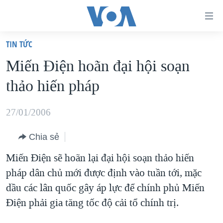
Đường
dẫn
TIN TỨC
truy
TRANG CHỦ
Miến Ðiện hoãn đại hội soạn
cập
VIỆT NAM
thảo hiến pháp
Tới
HOA KỲ
nội
BIỂN ĐÔNG
27/01/2006
dung
THẾ GIỚI
chính
Chia sẻ
BLOG
Tới
Miến Điện sẽ hoãn lại đại hội soạn thảo hiến
điều
DIỄN ĐÀN
pháp dân chủ mới được định vào tuần tới, mặc
hướng
MỤC
dầu các lân quốc gây áp lực để chính phủ Miến
chính
CHUYÊN ĐỀ
TỰ DO BÁO CHÍ
Điện phải gia tăng tốc độ cải tổ chính trị.
Đi
HỌC TIẾNG ANH
VẠCH TRẦN TIN GIẢ
CHIẾN TRANH THƯƠNG MẠI CỦA MỸ: QUÁ KHỨ VÀ HIỆN
tới