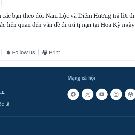
à các bạn theo dõi Nam Lộc và Diễm Hương trả lời th
ắc liên quan đến vấn đề di trú tị nạn tại Hoa Kỳ ngà
Follow us
Print
Mạng xã hội
am
ốc tế