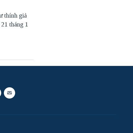
ư thính giả
y 21 tháng 1