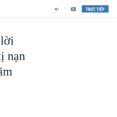
TRỰC TIẾP
lời
tị nạn
năm