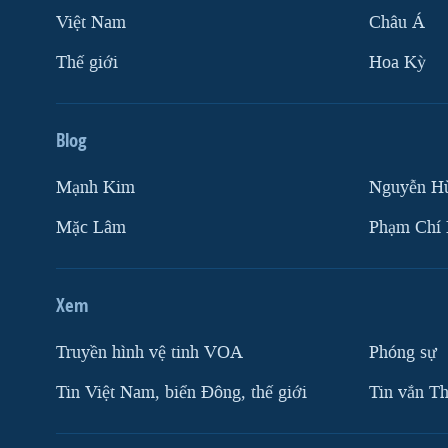
Việt Nam
Châu Á
VIỆT NAM
NGƯ DÂN VIỆT VÀ LÀN SÓNG
Thế giới
Hoa Kỳ
TRỘM HẢI SÂM
BÊN KIA QUỐC LỘ: TIẾNG VỌNG
TỪ NÔNG THÔN MỸ
Blog
QUAN HỆ VIỆT MỸ
Mạnh Kim
Nguyễn H
Mặc Lâm
Phạm Chí
Xem
Truyền hình vệ tinh VOA
Phóng sự
Tin Việt Nam, biển Đông, thế giới
Tin vắn Th