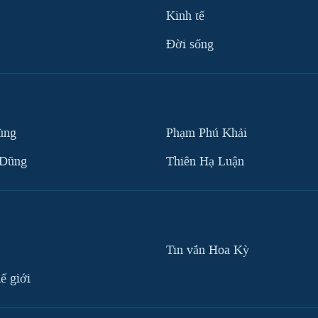
Kinh tế
Ðời sống
ùng
Phạm Phú Khải
 Dũng
Thiên Hạ Luận
Tin vắn Hoa Kỳ
ế giới