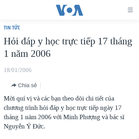
Đường
dẫn
TIN TỨC
truy
TRANG CHỦ
Hỏi đáp y học trực tiếp 17 tháng
cập
VIỆT NAM
1 năm 2006
Tới
HOA KỲ
nội
BIỂN ĐÔNG
18/01/2006
dung
THẾ GIỚI
chính
Chia sẻ
BLOG
Tới
Mời quí vị và các bạn theo dõi chi tiết của
điều
DIỄN ĐÀN
chương trình hỏi đáp y học trực tiếp ngày 17
hướng
MỤC
tháng 1 năm 2006 với Minh Phượng và bác sĩ
chính
CHUYÊN ĐỀ
TỰ DO BÁO CHÍ
Nguyễn Ý Ðức.
Đi
HỌC TIẾNG ANH
VẠCH TRẦN TIN GIẢ
CHIẾN TRANH THƯƠNG MẠI CỦA MỸ: QUÁ KHỨ VÀ HIỆN
tới