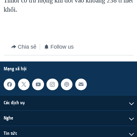
Timor có trữ lượng khí đốt vào khoảng 238 tỉ mét
khối.
QUAN HỆ VIỆT MỸ
Chia sẻ
Follow us
Mạng xã hội
Các dịch vụ
Nghe
Tin tức