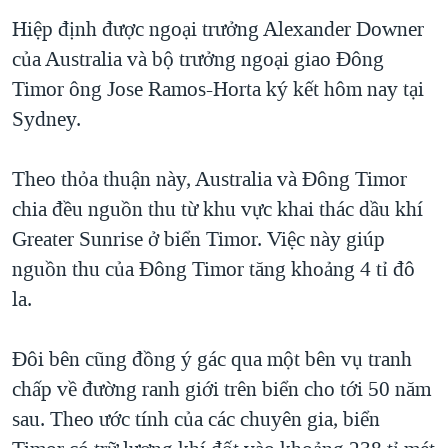
TẠI
VIDEO
"Tìm"
NGƯỜI VIỆT HẢI NGOẠI
Hiệp định được ngoại trưởng Alexander Downer
HÀNH TRÌNH BẦU CỬ 2024
NGHE
của Australia và bộ trưởng ngoại giao Đông
ĐỜI SỐNG
MỘT NĂM CHIẾN TRANH TẠI DẢI GAZA
Timor ông Jose Ramos-Horta ký kết hôm nay tại
KINH TẾ
MẠNG XÃ HỘI
Sydney.
GIẢI MÃ VÀNH ĐAI & CON ĐƯỜNG
KHOA HỌC
NGÀY TỊ NẠN THẾ GIỚI
SỨC KHOẺ
Theo thỏa thuận này, Australia và Đông Timor
TRỊNH VĨNH BÌNH - NGƯỜI HẠ 'BÊN THẮNG CUỘC'
Ngôn ngữ khác
VĂN HOÁ
chia đều nguồn thu từ khu vực khai thác dầu khí
GROUND ZERO – XƯA VÀ NAY
Greater Sunrise ở biển Timor. Việc này giúp
THỂ THAO
CHI PHÍ CHIẾN TRANH AFGHANISTAN
nguồn thu của Đông Timor tăng khoảng 4 tỉ đô
GIÁO DỤC
la.
CÁC GIÁ TRỊ CỘNG HÒA Ở VIỆT NAM
THƯỢNG ĐỈNH TRUMP-KIM TẠI VIỆT NAM
Đôi bên cũng đồng ý gác qua một bên vụ tranh
TRỊNH VĨNH BÌNH VS. CHÍNH PHỦ VIỆT NAM
chấp về đường ranh giới trên biển cho tới 50 năm
NGƯ DÂN VIỆT VÀ LÀN SÓNG TRỘM HẢI SÂM
sau. Theo ước tính của các chuyên gia, biển
BÊN KIA QUỐC LỘ: TIẾNG VỌNG TỪ NÔNG THÔN MỸ