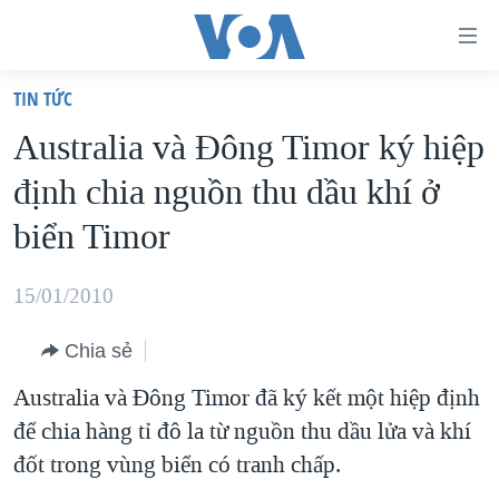
Đường
dẫn
TIN TỨC
truy
TRANG CHỦ
Australia và Đông Timor ký hiệp
cập
VIỆT NAM
định chia nguồn thu dầu khí ở
Tới
HOA KỲ
nội
biển Timor
BIỂN ĐÔNG
dung
THẾ GIỚI
chính
15/01/2010
BLOG
Tới
Chia sẻ
điều
DIỄN ĐÀN
hướng
Australia và Đông Timor đã ký kết một hiệp định
MỤC
chính
để chia hàng tỉ đô la từ nguồn thu dầu lửa và khí
CHUYÊN ĐỀ
TỰ DO BÁO CHÍ
Đi
đốt trong vùng biển có tranh chấp.
HỌC TIẾNG ANH
VẠCH TRẦN TIN GIẢ
CHIẾN TRANH THƯƠNG MẠI CỦA MỸ: QUÁ KHỨ VÀ HIỆN
tới