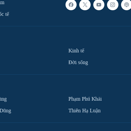
am
ốc tế
Kinh tế
Ðời sống
ùng
Phạm Phú Khải
 Dũng
Thiên Hạ Luận