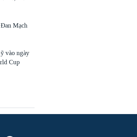
và Đan Mạch
Sỹ vào ngày
orld Cup