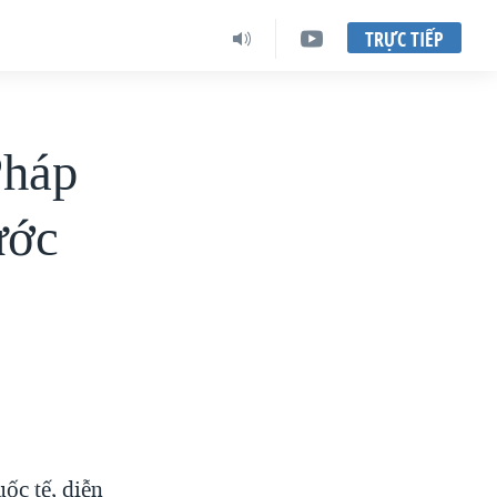
TRỰC TIẾP
Pháp
ước
ốc tế, diễn