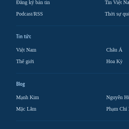
Ðăng ký bản tin
Tin Việt N
VIỆT NAM
Podcast/RSS
Thời sự qu
NGƯ DÂN VIỆT VÀ LÀN SÓNG
TRỘM HẢI SÂM
BÊN KIA QUỐC LỘ: TIẾNG VỌNG
Tin tức
TỪ NÔNG THÔN MỸ
QUAN HỆ VIỆT MỸ
Việt Nam
Châu Á
Thế giới
Hoa Kỳ
Blog
Mạnh Kim
Nguyễn H
Mặc Lâm
Phạm Chí