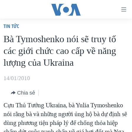
Đường
dẫn
TIN TỨC
truy
TRANG CHỦ
Bà Tymoshenko nói sẽ truy tố
cập
VIỆT NAM
các giới chức cao cấp về năng
Tới
HOA KỲ
nội
lượng của Ukraina
BIỂN ĐÔNG
dung
THẾ GIỚI
chính
14/01/2010
BLOG
Tới
Chia sẻ
điều
DIỄN ĐÀN
hướng
Cựu Thủ Tướng Ukraina, bà Yulia Tymoshenko
MỤC
chính
nói rằng bà và những người ủng hộ bà dự định sẽ
CHUYÊN ĐỀ
TỰ DO BÁO CHÍ
Đi
dùng phương tiện pháp lý để chống thỏa hiệp
HỌC TIẾNG ANH
VẠCH TRẦN TIN GIẢ
CHIẾN TRANH THƯƠNG MẠI CỦA MỸ: QUÁ KHỨ VÀ HIỆN
tới
chấm dứt cuộc tranh chấp về giá hơi đốt mà Nga