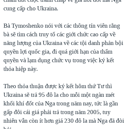
TẠI
VIDEO
"Tìm"
NGƯỜI VIỆT HẢI NGOẠI
cung cấp cho Ukraina.
HÀNH TRÌNH BẦU CỬ 2024
NGHE
ĐỜI SỐNG
MỘT NĂM CHIẾN TRANH TẠI DẢI GAZA
Bà Tymoshenko nói với các thông tín viên rằng
KINH TẾ
MẠNG XÃ HỘI
bà sẽ tìm cách truy tố các giới chức cao cấp về
GIẢI MÃ VÀNH ĐAI & CON ĐƯỜNG
KHOA HỌC
năng lượng của Ukraina về các tội danh phản bội
NGÀY TỊ NẠN THẾ GIỚI
SỨC KHOẺ
quyền lợi quốc gia, đi quá giới hạn của thẩm
TRỊNH VĨNH BÌNH - NGƯỜI HẠ 'BÊN THẮNG CUỘC'
Ngôn ngữ khác
VĂN HOÁ
quyền và lạm dụng chức vụ trong việc ký kết
GROUND ZERO – XƯA VÀ NAY
thỏa hiệp này.
THỂ THAO
CHI PHÍ CHIẾN TRANH AFGHANISTAN
GIÁO DỤC
Theo thỏa thuận được ký kết hôm thứ Tư thì
CÁC GIÁ TRỊ CỘNG HÒA Ở VIỆT NAM
Ukraina sẽ trả 95 đô la cho mỗi một ngàn mét
THƯỢNG ĐỈNH TRUMP-KIM TẠI VIỆT NAM
khối khí đốt của Nga trong năm nay, tức là gần
TRỊNH VĨNH BÌNH VS. CHÍNH PHỦ VIỆT NAM
gấp đôi cái giá phải trả trong năm 2005, tuy
NGƯ DÂN VIỆT VÀ LÀN SÓNG TRỘM HẢI SÂM
nhiên vẫn còn ít hơn giá 230 đô la mà Nga đã đòi
BÊN KIA QUỐC LỘ: TIẾNG VỌNG TỪ NÔNG THÔN MỸ