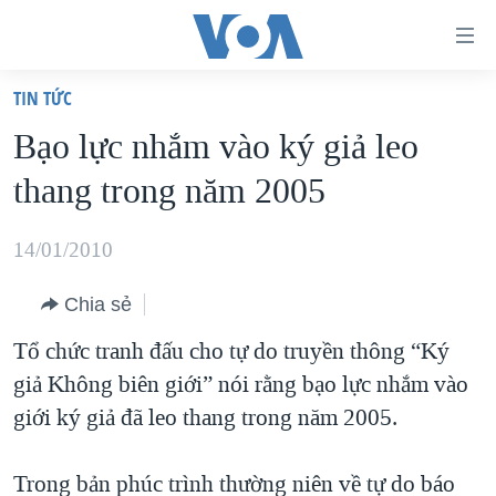
Đường
dẫn
TIN TỨC
truy
TRANG CHỦ
Bạo lực nhắm vào ký giả leo
cập
VIỆT NAM
thang trong năm 2005
Tới
HOA KỲ
nội
BIỂN ĐÔNG
14/01/2010
dung
THẾ GIỚI
chính
Chia sẻ
BLOG
Tới
Tổ chức tranh đấu cho tự do truyền thông “Ký
điều
DIỄN ĐÀN
giả Không biên giới” nói rằng bạo lực nhắm vào
hướng
MỤC
giới ký giả đã leo thang trong năm 2005.
chính
CHUYÊN ĐỀ
TỰ DO BÁO CHÍ
Đi
HỌC TIẾNG ANH
Trong bản phúc trình thường niên về tự do báo
VẠCH TRẦN TIN GIẢ
CHIẾN TRANH THƯƠNG MẠI CỦA MỸ: QUÁ KHỨ VÀ HIỆN
tới