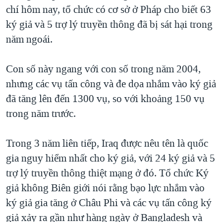
TẠI
chí hôm nay, tổ chức có cơ sở ở Pháp cho biết 63
VIDEO
"Tìm"
NGƯỜI VIỆT HẢI NGOẠI
HÀNH TRÌNH BẦU CỬ 2024
ký giả và 5 trợ lý truyền thông đã bị sát hại trong
NGHE
ĐỜI SỐNG
năm ngoái.
MỘT NĂM CHIẾN TRANH TẠI DẢI GAZA
KINH TẾ
MẠNG XÃ HỘI
GIẢI MÃ VÀNH ĐAI & CON ĐƯỜNG
KHOA HỌC
Con số này ngang với con số trong năm 2004,
NGÀY TỊ NẠN THẾ GIỚI
nhưng các vụ tấn công và đe dọa nhắm vào ký giả
SỨC KHOẺ
TRỊNH VĨNH BÌNH - NGƯỜI HẠ 'BÊN THẮNG CUỘC'
đã tăng lên đến 1300 vụ, so với khoảng 150 vụ
Ngôn ngữ khác
VĂN HOÁ
GROUND ZERO – XƯA VÀ NAY
trong năm trước.
THỂ THAO
CHI PHÍ CHIẾN TRANH AFGHANISTAN
GIÁO DỤC
Trong 3 năm liên tiếp, Iraq được nêu tên là quốc
CÁC GIÁ TRỊ CỘNG HÒA Ở VIỆT NAM
gia nguy hiểm nhất cho ký giả, với 24 ký giả và 5
THƯỢNG ĐỈNH TRUMP-KIM TẠI VIỆT NAM
trợ lý truyền thông thiệt mạng ở đó. Tổ chức Ký
TRỊNH VĨNH BÌNH VS. CHÍNH PHỦ VIỆT NAM
giả không Biên giới nói rằng bạo lực nhắm vào
NGƯ DÂN VIỆT VÀ LÀN SÓNG TRỘM HẢI SÂM
ký giả gia tăng ở Châu Phi và các vụ tấn công ký
giả xảy ra gần như hàng ngày ở Bangladesh và
BÊN KIA QUỐC LỘ: TIẾNG VỌNG TỪ NÔNG THÔN MỸ