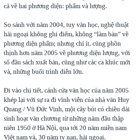
TẠI
cả về hai phương diện: phẩm và lượng.
VIDEO
"Tìm"
NGƯỜI VIỆT HẢI NGOẠI
HÀNH TRÌNH BẦU CỬ 2024
NGHE
ĐỜI SỐNG
So sánh với năm 2004, tuy văn học, nghệ thuật
MỘT NĂM CHIẾN TRANH TẠI DẢI GAZA
KINH TẾ
hải ngoại không ghi điểm, không “làm bàn” về
MẠNG XÃ HỘI
GIẢI MÃ VÀNH ĐAI & CON ĐƯỜNG
KHOA HỌC
phương diện phẩm; nhưng chí ít, cũng phồn
NGÀY TỊ NẠN THẾ GIỚI
thịnh hơn năm 2005 về phương diện lượng, với
SỨC KHOẺ
TRỊNH VĨNH BÌNH - NGƯỜI HẠ 'BÊN THẮNG CUỘC'
số đầu sách xuất bản, cũng như các ca khúc mới
Ngôn ngữ khác
VĂN HOÁ
GROUND ZERO – XƯA VÀ NAY
và, những buổi trình diễn lớn.
THỂ THAO
CHI PHÍ CHIẾN TRANH AFGHANISTAN
GIÁO DỤC
Đi vào chi tiết, cánh cửa văn học của năm 2005
CÁC GIÁ TRỊ CỘNG HÒA Ở VIỆT NAM
khép lại với sự ra đi vĩnh viễn của nhà văn Huy
THƯỢNG ĐỈNH TRUMP-KIM TẠI VIỆT NAM
Quang / Vũ Đức Vinh, một cây bút có chiều dài
TRỊNH VĨNH BÌNH VS. CHÍNH PHỦ VIỆT NAM
sinh hoạt văn chương từ những năm đầu thập
NGƯ DÂN VIỆT VÀ LÀN SÓNG TRỘM HẢI SÂM
niên 1950 ở Hà Nội, qua tới 20 năm miền nam
Việt nam và, 30 năm tỵ nạn, hải ngoại.
BÊN KIA QUỐC LỘ: TIẾNG VỌNG TỪ NÔNG THÔN MỸ