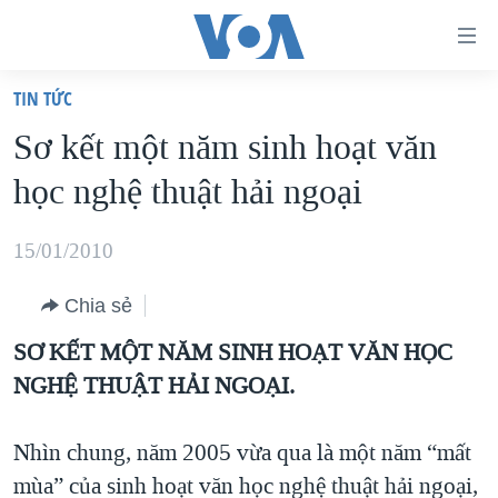
Đường
dẫn
TIN TỨC
truy
TRANG CHỦ
Sơ kết một năm sinh hoạt văn
cập
VIỆT NAM
học nghệ thuật hải ngoại
Tới
HOA KỲ
nội
BIỂN ĐÔNG
15/01/2010
dung
THẾ GIỚI
chính
Chia sẻ
BLOG
Tới
SƠ KẾT MỘT NĂM SINH HOẠT VĂN HỌC
điều
DIỄN ĐÀN
NGHỆ THUẬT HẢI NGOẠI.
hướng
MỤC
chính
CHUYÊN ĐỀ
TỰ DO BÁO CHÍ
Nhìn chung, năm 2005 vừa qua là một năm “mất
Đi
HỌC TIẾNG ANH
mùa” của sinh hoạt văn học nghệ thuật hải ngoại,
VẠCH TRẦN TIN GIẢ
CHIẾN TRANH THƯƠNG MẠI CỦA MỸ: QUÁ KHỨ VÀ HIỆN
tới