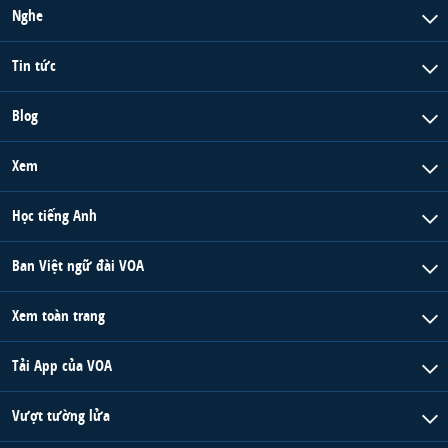
Nghe
Tin tức
Blog
Xem
Học tiếng Anh
Ban Việt ngữ đài VOA
Xem toàn trang
Tải App của VOA
Vượt tường lửa