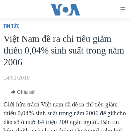
Đường
dẫn
TIN TỨC
truy
TRANG CHỦ
Việt Nam đề ra chỉ tiêu giảm
cập
VIỆT NAM
thiểu 0,04% sinh suất trong năm
Tới
HOA KỲ
nội
2006
BIỂN ĐÔNG
dung
THẾ GIỚI
chính
14/01/2010
BLOG
Tới
Chia sẻ
điều
DIỄN ĐÀN
hướng
Giới hữu trách Việt nam đã đề ra chỉ tiêu giảm
MỤC
chính
thiểu 0,04% sinh suất trong năm 2006 để giữ cho
CHUYÊN ĐỀ
TỰ DO BÁO CHÍ
Đi
dân số ở mức 84 triệu 200 ngàn người. Bản tin
HỌC TIẾNG ANH
VẠCH TRẦN TIN GIẢ
CHIẾN TRANH THƯƠNG MẠI CỦA MỸ: QUÁ KHỨ VÀ HIỆN
tới
hôm thứ hai của hãng thông tấn Angola cho biết