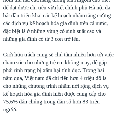
TẠI
VIDEO
"Tìm"
NGƯỜI VIỆT HẢI NGOẠI
để đạt được chỉ tiêu vừa kể, chính phủ Hà nội đã
HÀNH TRÌNH BẦU CỬ 2024
NGHE
bắt đầu triển khai các kế hoạch nhằm tăng cường
ĐỜI SỐNG
MỘT NĂM CHIẾN TRANH TẠI DẢI GAZA
các dịch vụ kế hoạch hóa gia đình trên cả nước,
KINH TẾ
MẠNG XÃ HỘI
đặc biệt là ở những vùng có sinh suất cao và
GIẢI MÃ VÀNH ĐAI & CON ĐƯỜNG
KHOA HỌC
những gia đình có từ 3 con trở lên.
NGÀY TỊ NẠN THẾ GIỚI
SỨC KHOẺ
TRỊNH VĨNH BÌNH - NGƯỜI HẠ 'BÊN THẮNG CUỘC'
Ngôn ngữ khác
VĂN HOÁ
Giới hữu trách cũng sẽ chú tâm nhiều hơn tới việc
GROUND ZERO – XƯA VÀ NAY
chăm sóc cho những trẻ em không may, dễ gặp
THỂ THAO
CHI PHÍ CHIẾN TRANH AFGHANISTAN
phải tình trạng bị xâm hại tính dục. Trong hai
GIÁO DỤC
năm qua, Việt nam đã chi tiêu hơn 4 triệu đô la
CÁC GIÁ TRỊ CỘNG HÒA Ở VIỆT NAM
cho những chương trình nhằm nới rộng dịch vụ
THƯỢNG ĐỈNH TRUMP-KIM TẠI VIỆT NAM
kế hoạch hóa gia đình hiện được cung cấp cho
TRỊNH VĨNH BÌNH VS. CHÍNH PHỦ VIỆT NAM
75,6% dân chúng trong dân số hơn 83 triệu
NGƯ DÂN VIỆT VÀ LÀN SÓNG TRỘM HẢI SÂM
người.
BÊN KIA QUỐC LỘ: TIẾNG VỌNG TỪ NÔNG THÔN MỸ