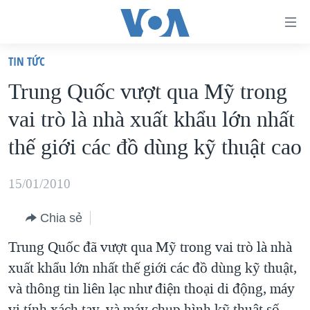
Đường
dẫn
TIN TỨC
truy
TRANG CHỦ
Trung Quốc vượt qua Mỹ trong
cập
VIỆT NAM
vai trò là nhà xuất khẩu lớn nhất
Tới
HOA KỲ
nội
thế giới các đồ dùng kỹ thuật cao
BIỂN ĐÔNG
dung
THẾ GIỚI
chính
15/01/2010
BLOG
Tới
Chia sẻ
điều
DIỄN ĐÀN
hướng
Trung Quốc đã vượt qua Mỹ trong vai trò là nhà
MỤC
chính
xuất khẩu lớn nhất thế giới các đồ dùng kỹ thuật,
CHUYÊN ĐỀ
TỰ DO BÁO CHÍ
Đi
và thông tin liên lạc như điện thoại di động, máy
HỌC TIẾNG ANH
VẠCH TRẦN TIN GIẢ
CHIẾN TRANH THƯƠNG MẠI CỦA MỸ: QUÁ KHỨ VÀ HIỆN
tới
vi tính xách tay, và máy chụp hình kỹ thuật số.