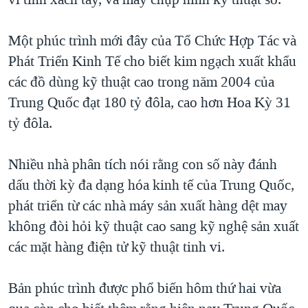
TẠI
VIDEO
"Tìm"
NGƯỜI VIỆT HẢI NGOẠI
HÀNH TRÌNH BẦU CỬ 2024
NGHE
Một phúc trình mới đây của Tổ Chức Hợp Tác và
ĐỜI SỐNG
MỘT NĂM CHIẾN TRANH TẠI DẢI GAZA
Phát Triển Kinh Tế cho biết kim ngạch xuất khẩu
KINH TẾ
MẠNG XÃ HỘI
các đồ dùng kỹ thuật cao trong năm 2004 của
GIẢI MÃ VÀNH ĐAI & CON ĐƯỜNG
KHOA HỌC
Trung Quốc đạt 180 tỷ đôla, cao hơn Hoa Kỳ 31
NGÀY TỊ NẠN THẾ GIỚI
SỨC KHOẺ
tỷ đôla.
TRỊNH VĨNH BÌNH - NGƯỜI HẠ 'BÊN THẮNG CUỘC'
Ngôn ngữ khác
VĂN HOÁ
GROUND ZERO – XƯA VÀ NAY
Nhiều nhà phân tích nói rằng con số này đánh
THỂ THAO
CHI PHÍ CHIẾN TRANH AFGHANISTAN
dấu thời kỳ đa dạng hóa kinh tế của Trung Quốc,
GIÁO DỤC
phát triển từ các nhà máy sản xuất hàng dệt may
CÁC GIÁ TRỊ CỘNG HÒA Ở VIỆT NAM
không đòi hỏi kỹ thuật cao sang kỹ nghệ sản xuất
THƯỢNG ĐỈNH TRUMP-KIM TẠI VIỆT NAM
các mặt hàng điện tử kỹ thuật tinh vi.
TRỊNH VĨNH BÌNH VS. CHÍNH PHỦ VIỆT NAM
NGƯ DÂN VIỆT VÀ LÀN SÓNG TRỘM HẢI SÂM
Bản phúc trình được phổ biến hôm thứ hai vừa
BÊN KIA QUỐC LỘ: TIẾNG VỌNG TỪ NÔNG THÔN MỸ