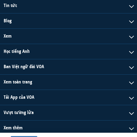
Tin tức
Blog
Xem
Học tiếng Anh
Ban Việt ngữ đài VOA
Xem toàn trang
Tải App của VOA
Vượt tường lửa
Xem thêm