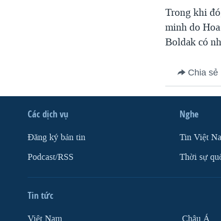
Trong khi đó
VIỆT NAM
minh do Hoa 
NGƯ DÂN VIỆT VÀ LÀN SÓNG
TRỘM HẢI SÂM
Boldak có nh
BÊN KIA QUỐC LỘ: TIẾNG VỌNG
TỪ NÔNG THÔN MỸ
Chia sẻ
QUAN HỆ VIỆT MỸ
Các dịch vụ
Nghe
Ðăng ký bản tin
Tin Việt N
Podcast/RSS
Thời sự qu
Tin tức
Việt Nam
Châu Á