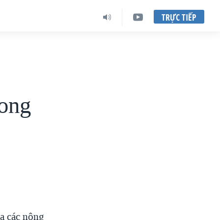
TRỰC TIẾP
rong
ủa các nông