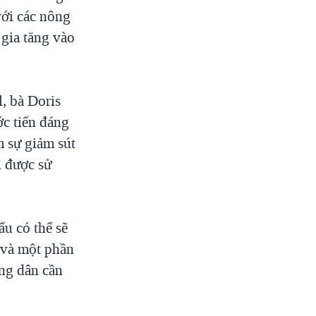
với các nông
 gia tăng vào
, bà Doris
ớc tiến đáng
m sự giảm sút
ì được sử
ẩu có thể sẽ
n và một phần
ông dân cần