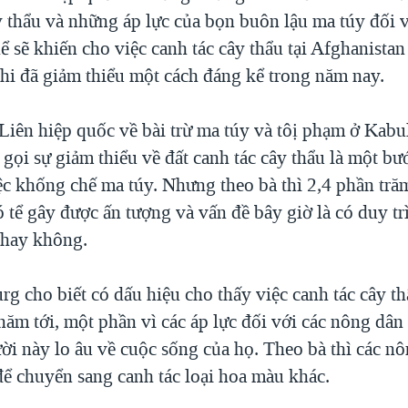
y thẩu và những áp lực của bọn buôn lậu ma túy đối 
ể sẽ khiến cho việc canh tác cây thẩu tại Afghanistan
khi đã giảm thiểu một cách đáng kể trong năm nay.
Liên hiệp quốc về bài trừ ma túy và tôị phạm ở Kabul
ọi sự giảm thiểu về đất canh tác cây thẩu là một bư
iệc khống chế ma túy. Nhưng theo bà thì 2,4 phần tră
có tể gây được ấn tượng và vấn đề bây giờ là có duy tr
 hay không.
 cho biết có dấu hiệu cho thấy việc canh tác cây th
năm tới, một phần vì các áp lực đối với các nông dâ
ời này lo âu về cuộc sống của họ. Theo bà thì các n
để chuyển sang canh tác loại hoa màu khác.