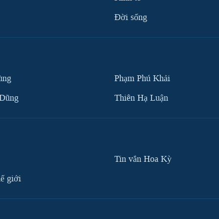
Ðời sống
ùng
Phạm Phú Khải
 Dũng
Thiên Hạ Luận
Tin vắn Hoa Kỳ
ế giới