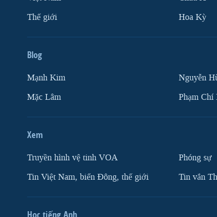
Thế giới
Hoa Kỳ
Blog
Mạnh Kim
Nguyễn H
Mặc Lâm
Phạm Chí
Xem
Truyền hình vệ tinh VOA
Phóng sự
Tin Việt Nam, biển Đông, thế giới
Tin vắn Th
Học tiếng Anh