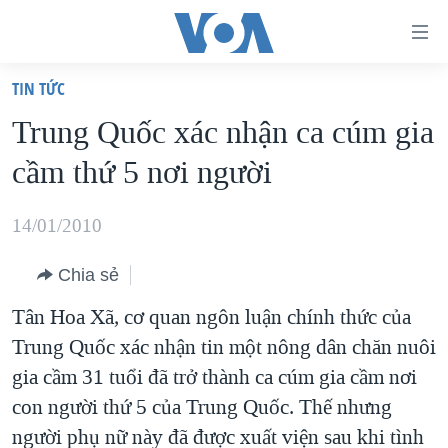
Đường
dẫn
TIN TỨC
truy
TRANG CHỦ
Trung Quốc xác nhận ca cúm gia
cập
VIỆT NAM
cầm thứ 5 nơi người
Tới
HOA KỲ
nội
BIỂN ĐÔNG
14/01/2010
dung
THẾ GIỚI
chính
Chia sẻ
BLOG
Tới
Tân Hoa Xã, cơ quan ngôn luận chính thức của
điều
DIỄN ĐÀN
Trung Quốc xác nhận tin một nông dân chăn nuôi
hướng
MỤC
gia cầm 31 tuổi đã trở thành ca cúm gia cầm nơi
chính
CHUYÊN ĐỀ
TỰ DO BÁO CHÍ
con người thứ 5 của Trung Quốc. Thế nhưng
Đi
HỌC TIẾNG ANH
người phụ nữ này đã được xuất viện sau khi tình
VẠCH TRẦN TIN GIẢ
CHIẾN TRANH THƯƠNG MẠI CỦA MỸ: QUÁ KHỨ VÀ HIỆN
tới