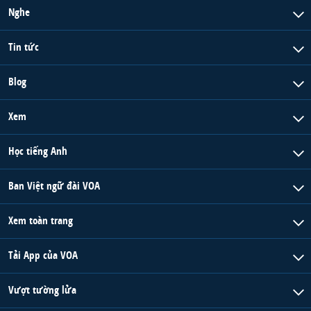
Nghe
Tin tức
Blog
Xem
Học tiếng Anh
Ban Việt ngữ đài VOA
Xem toàn trang
Tải App của VOA
Vượt tường lửa