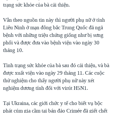
TẠI
trạng sức khỏe của bà cải thiện.
VIDEO
"Tìm"
NGƯỜI VIỆT HẢI NGOẠI
HÀNH TRÌNH BẦU CỬ 2024
NGHE
ĐỜI SỐNG
Vẫn theo nguồn tin này thì người phụ nữ ở tỉnh
MỘT NĂM CHIẾN TRANH TẠI DẢI GAZA
KINH TẾ
Liêu Ninh ở mạn đông bắc Trung Quốc đã ngã
MẠNG XÃ HỘI
GIẢI MÃ VÀNH ĐAI & CON ĐƯỜNG
KHOA HỌC
bệnh với những triệu chứng giống như bị sưng
NGÀY TỊ NẠN THẾ GIỚI
phổi và được đưa vào bệnh viện vào ngày 30
SỨC KHOẺ
TRỊNH VĨNH BÌNH - NGƯỜI HẠ 'BÊN THẮNG CUỘC'
tháng 10.
Ngôn ngữ khác
VĂN HOÁ
GROUND ZERO – XƯA VÀ NAY
THỂ THAO
Tình trạng sức khỏe của bà sau đó cải thiện, và bà
CHI PHÍ CHIẾN TRANH AFGHANISTAN
GIÁO DỤC
được xuất viện vào ngày 29 tháng 11. Các cuộc
CÁC GIÁ TRỊ CỘNG HÒA Ở VIỆT NAM
thử nghiệm cho thấy người phụ nữ này xét
THƯỢNG ĐỈNH TRUMP-KIM TẠI VIỆT NAM
nghiệm dương tính đối với virút H5N1.
TRỊNH VĨNH BÌNH VS. CHÍNH PHỦ VIỆT NAM
NGƯ DÂN VIỆT VÀ LÀN SÓNG TRỘM HẢI SÂM
Tại Ukraina, các giới chức y tế cho biết vụ bộc
phát cúm gia cầm tại bán đảo Crimée đã giết chết
BÊN KIA QUỐC LỘ: TIẾNG VỌNG TỪ NÔNG THÔN MỸ