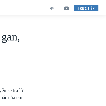
TRỰC TIẾP
 gan,
n sẽ trả lời
 mắc của em