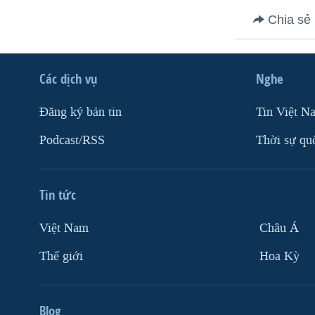
VIỆT NAM
Chia sẻ
NGƯ DÂN VIỆT VÀ LÀN SÓNG
TRỘM HẢI SÂM
Các dịch vụ
Nghe
BÊN KIA QUỐC LỘ: TIẾNG VỌNG
TỪ NÔNG THÔN MỸ
Ðăng ký bản tin
Tin Việt N
QUAN HỆ VIỆT MỸ
Podcast/RSS
Thời sự qu
Tin tức
Việt Nam
Châu Á
Thế giới
Hoa Kỳ
Blog