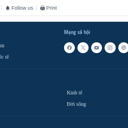
Follow us
Print
Mạng xã hội
am
ốc tế
Kinh tế
Ðời sống