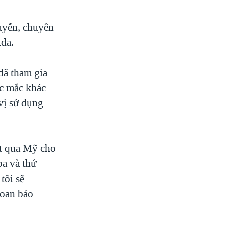
guyễn, chuyên
ida.
đã tham gia
ắc mắc khác
vị sử dụng
ect qua Mỹ cho
a và thứ
tôi sẽ
loan báo