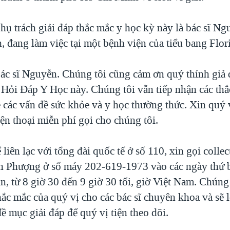
hụ trách giải đáp thắc mắc y học kỳ này là bác sĩ N
, đang làm việc tại một bệnh viện của tiểu bang Flor
ác sĩ Nguyễn. Chúng tôi cũng cảm ơn quý thính giả 
 Hỏi Đáp Y Học này. Chúng tôi vẫn tiếp nhận các th
ề các vấn đề sức khỏe và y học thường thức. Xin quý 
ện thoại miễn phí gọi cho chúng tôi.
 liên lạc với tổng đài quốc tế ở số 110, xin gọi coll
 Phượng ở số máy 202-619-1973 vào các ngày thứ b
, từ 8 giờ 30 đến 9 giờ 30 tối, giờ Việt Nam. Chúng 
hắc mắc của quý vị cho các bác sĩ chuyên khoa và sẽ 
ề mục giải đáp để quý vị tiện theo dõi.