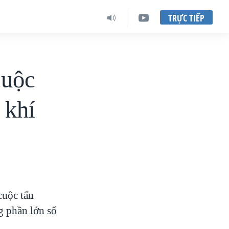
TRỰC TIẾP
cuộc
 khí
cuộc tấn
g phần lớn số