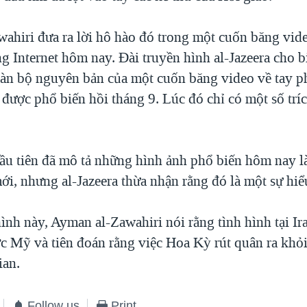
ahiri đưa ra lời hô hào đó trong một cuốn băng vid
g Internet hôm nay. Đài truyền hình al-Jazeera cho b
oàn bộ nguyên bản của một cuốn băng video về tay ph
 được phổ biến hồi tháng 9. Lúc đó chỉ có một số trí
đầu tiên đã mô tả những hình ảnh phổ biến hôm nay 
ới, nhưng al-Jazeera thừa nhận rằng đó là một sự hiể
nh này, Ayman al-Zawahiri nói rằng tình hình tại Ira
c Mỹ và tiên đoán rằng việc Hoa Kỳ rút quân ra khỏi 
ian.
Follow us
Print