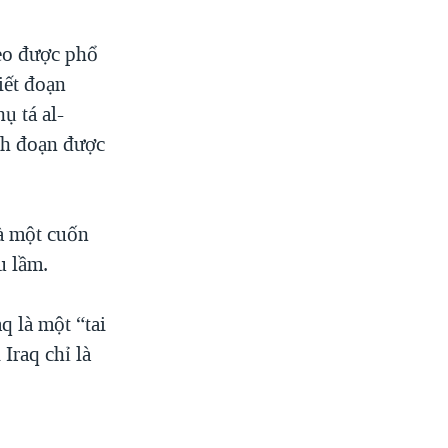
eo được phổ
iết đoạn
ụ tá al-
ch đoạn được
là một cuốn
u lầm.
q là một “tai
Iraq chỉ là