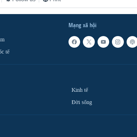
Mạng xã hội
am
ốc tế
Kinh tế
Ðời sống