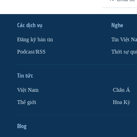
VIỆT NAM
NGƯ DÂN VIỆT VÀ LÀN SÓNG
TRỘM HẢI SÂM
Các dịch vụ
Nghe
BÊN KIA QUỐC LỘ: TIẾNG VỌNG
Ðăng ký bản tin
Tin Việt N
TỪ NÔNG THÔN MỸ
Podcast/RSS
Thời sự qu
QUAN HỆ VIỆT MỸ
Tin tức
Việt Nam
Châu Á
Thế giới
Hoa Kỳ
Blog