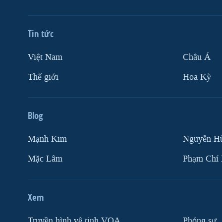
VIỆT NAM
NGƯ DÂN VIỆT VÀ LÀN SÓNG
Tin tức
TRỘM HẢI SÂM
BÊN KIA QUỐC LỘ: TIẾNG VỌNG
Việt Nam
Châu Á
TỪ NÔNG THÔN MỸ
Thế giới
Hoa Kỳ
QUAN HỆ VIỆT MỸ
Blog
Mạnh Kim
Nguyễn H
Mặc Lâm
Phạm Chí
Xem
Truyền hình vệ tinh VOA
Phóng sự