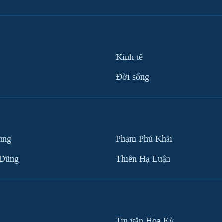
Kinh tế
Ðời sống
ùng
Phạm Phú Khải
 Dũng
Thiên Hạ Luận
Tin vắn Hoa Kỳ