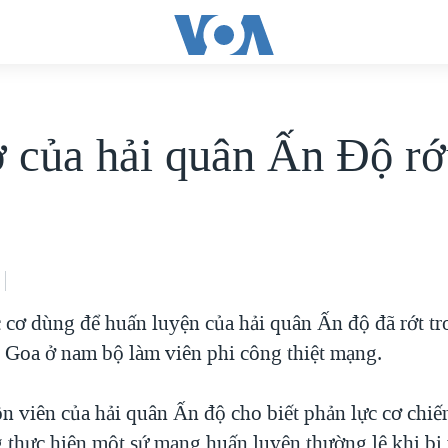
ơ của hải quân Ấn Ðộ rớ
 cơ dùng để huấn luyện của hải quân Ấn độ đã rớt tr
g Goa ở nam bộ làm viên phi công thiệt mạng.
n viên của hải quân Ấn độ cho biết phản lực cơ chiế
g thực hiện một sứ mạng huấn luyện thường lệ khi bị