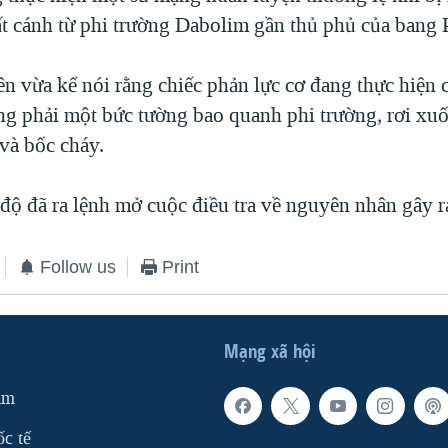
ất cánh từ phi trường Dabolim gần thủ phủ của bang 
ên vừa kể nói rằng chiếc phản lực cơ đang thực hiện
ng phải một bức tường bao quanh phi trường, rơi xu
và bốc cháy.
ộ đã ra lệnh mở cuộc điều tra về nguyên nhân gây ra
Follow us
Print
Mạng xã hội
am
ốc tế