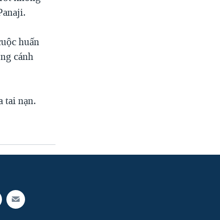
Panaji.
 cuộc huấn
ống cánh
 tai nạn.