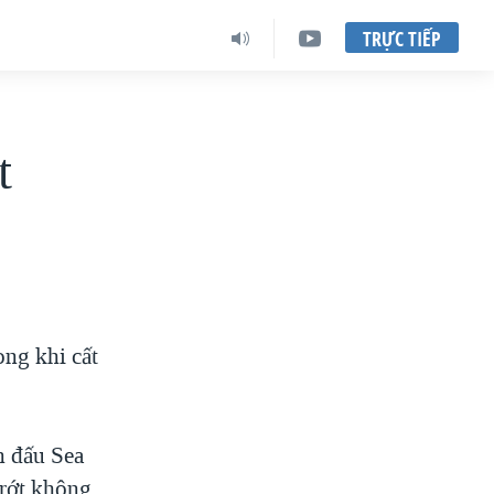
TRỰC TIẾP
t
ong khi cất
n đấu Sea
 rớt không