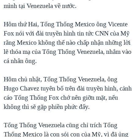
TẠI
mình tại Venezuela về nước.
VIDEO
"Tìm"
NGƯỜI VIỆT HẢI NGOẠI
HÀNH TRÌNH BẦU CỬ 2024
NGHE
ĐỜI SỐNG
Hôm thứ Hai, Tổng Thống Mexico ông Vicente
MỘT NĂM CHIẾN TRANH TẠI DẢI GAZA
KINH TẾ
Fox nói với đài truyền hình tin tức CNN của Mỹ
MẠNG XÃ HỘI
GIẢI MÃ VÀNH ĐAI & CON ĐƯỜNG
KHOA HỌC
rằng Mexico không thể nào chấp nhận những lời
NGÀY TỊ NẠN THẾ GIỚI
lẽ thóa mạ của Tổng Thống Venezuela, nhắm vào
SỨC KHOẺ
TRỊNH VĨNH BÌNH - NGƯỜI HẠ 'BÊN THẮNG CUỘC'
cá nhân ông.
Ngôn ngữ khác
VĂN HOÁ
GROUND ZERO – XƯA VÀ NAY
THỂ THAO
Hôm chủ nhật, Tổng Thống Venezuela, ông
CHI PHÍ CHIẾN TRANH AFGHANISTAN
GIÁO DỤC
Hugo Chavez tuyên bố trên đài truyền hình, cảnh
CÁC GIÁ TRỊ CỘNG HÒA Ở VIỆT NAM
cáo Tổng Thống Fox chớ nên giỡn mặt, nếu
THƯỢNG ĐỈNH TRUMP-KIM TẠI VIỆT NAM
không thì sẽ gặp phiền phức đấy.
TRỊNH VĨNH BÌNH VS. CHÍNH PHỦ VIỆT NAM
NGƯ DÂN VIỆT VÀ LÀN SÓNG TRỘM HẢI SÂM
Tổng Thống Venezuela cũng chỉ trích Tổng
Thống Mexico là con sói con của Mỹ, vì đã ủng
BÊN KIA QUỐC LỘ: TIẾNG VỌNG TỪ NÔNG THÔN MỸ