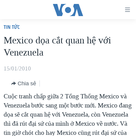
Đường
dẫn
TIN TỨC
truy
TRANG CHỦ
Mexico dọa cắt quan hệ với
cập
VIỆT NAM
Venezuela
Tới
HOA KỲ
nội
BIỂN ĐÔNG
15/01/2010
dung
THẾ GIỚI
chính
Chia sẻ
BLOG
Tới
Cuộc tranh chấp giữa 2 Tổng Thống Mexico và
điều
DIỄN ĐÀN
Venezuela bước sang một bước mới. Mexico đang
hướng
MỤC
dọa sẽ cắt quan hệ với Venezuela, còn Venezuela
chính
CHUYÊN ĐỀ
TỰ DO BÁO CHÍ
thì đã rút đại sứ của mình ở Mexico về nước. Và
Đi
HỌC TIẾNG ANH
tin giờ chót cho hay Mexico cũng rút đại sứ của
VẠCH TRẦN TIN GIẢ
CHIẾN TRANH THƯƠNG MẠI CỦA MỸ: QUÁ KHỨ VÀ HIỆN
tới