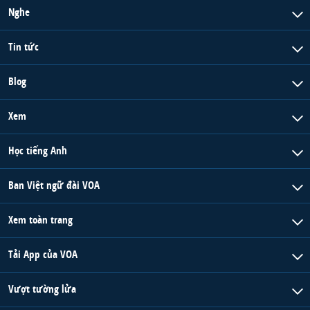
Nghe
Tin tức
Blog
Xem
Học tiếng Anh
Ban Việt ngữ đài VOA
Xem toàn trang
Tải App của VOA
Vượt tường lửa