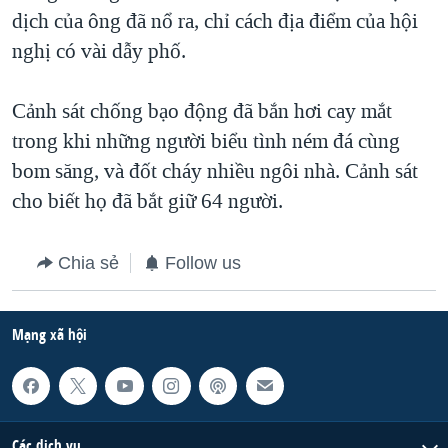
dịch của ông đã nổ ra, chỉ cách địa điểm của hội
QUAN HỆ VIỆT MỸ
nghị có vài dẫy phố.
Cảnh sát chống bạo động đã bắn hơi cay mắt
trong khi những người biểu tình ném đá cùng
bom săng, và đốt cháy nhiều ngôi nhà. Cảnh sát
cho biết họ đã bắt giữ 64 người.
Chia sẻ
Follow us
Mạng xã hội
Các dịch vụ