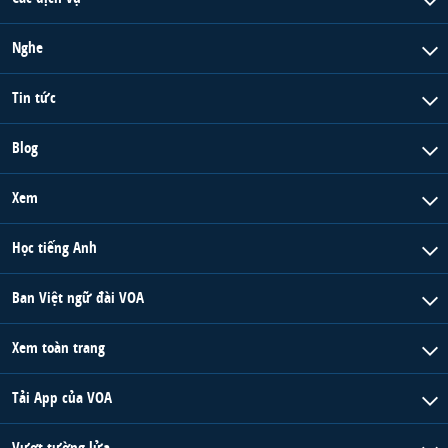
Nghe
Tin tức
Blog
Xem
Học tiếng Anh
Ban Việt ngữ đài VOA
Xem toàn trang
Tải App của VOA
Vượt tường lửa