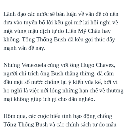
TẠI
VIDEO
"Tìm"
NGƯỜI VIỆT HẢI NGOẠI
HÀNH TRÌNH BẦU CỬ 2024
Lãnh đạo các nước sẽ bàn luận về vấn đề có nên
NGHE
ĐỜI SỐNG
đưa vào tuyên bố lời kêu gọi mở lại hội nghị về
MỘT NĂM CHIẾN TRANH TẠI DẢI GAZA
KINH TẾ
một vùng mậu dịch tự do Liên Mỹ Châu hay
MẠNG XÃ HỘI
GIẢI MÃ VÀNH ĐAI & CON ĐƯỜNG
KHOA HỌC
không. Tổng Thống Bush đã kêu gọi thúc đẩy
NGÀY TỊ NẠN THẾ GIỚI
mạnh vấn đề này.
SỨC KHOẺ
TRỊNH VĨNH BÌNH - NGƯỜI HẠ 'BÊN THẮNG CUỘC'
Ngôn ngữ khác
VĂN HOÁ
GROUND ZERO – XƯA VÀ NAY
Nhưng Venezuela cùng với ông Hugo Chavez,
THỂ THAO
người chỉ trích ông Bush thẳng thừng, đã cầm
CHI PHÍ CHIẾN TRANH AFGHANISTAN
GIÁO DỤC
đầu một số nước chống lại ý kiến vừa kể, bởi vì
CÁC GIÁ TRỊ CỘNG HÒA Ở VIỆT NAM
họ nghĩ là việc nới lỏng những hạn chế về thương
THƯỢNG ĐỈNH TRUMP-KIM TẠI VIỆT NAM
mại không giúp ích gì cho dân nghèo.
TRỊNH VĨNH BÌNH VS. CHÍNH PHỦ VIỆT NAM
NGƯ DÂN VIỆT VÀ LÀN SÓNG TRỘM HẢI SÂM
Hôm qua, các cuộc biểu tình bạo động chống
Tổng Thống Bush và các chính sách tự do mậu
BÊN KIA QUỐC LỘ: TIẾNG VỌNG TỪ NÔNG THÔN MỸ