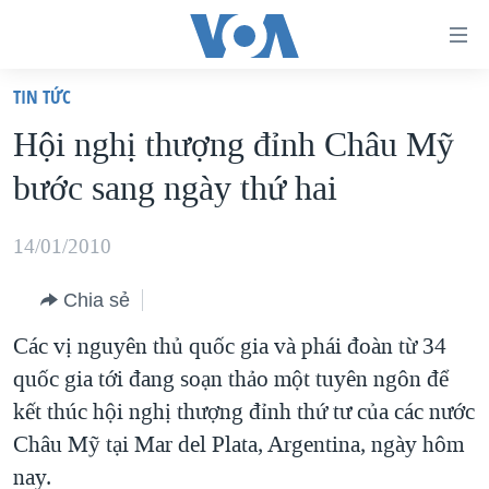
Đường
dẫn
TIN TỨC
truy
TRANG CHỦ
Hội nghị thượng đỉnh Châu Mỹ
cập
VIỆT NAM
bước sang ngày thứ hai
Tới
HOA KỲ
nội
BIỂN ĐÔNG
14/01/2010
dung
THẾ GIỚI
chính
Chia sẻ
BLOG
Tới
Các vị nguyên thủ quốc gia và phái đoàn từ 34
điều
DIỄN ĐÀN
quốc gia tới đang soạn thảo một tuyên ngôn để
hướng
MỤC
kết thúc hội nghị thượng đỉnh thứ tư của các nước
chính
CHUYÊN ĐỀ
TỰ DO BÁO CHÍ
Châu Mỹ tại Mar del Plata, Argentina, ngày hôm
Đi
HỌC TIẾNG ANH
nay.
VẠCH TRẦN TIN GIẢ
CHIẾN TRANH THƯƠNG MẠI CỦA MỸ: QUÁ KHỨ VÀ HIỆN
tới