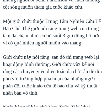
TẠI
VIDEO
"Tìm"
NGƯỜI VIỆT HẢI NGOẠI
cột sống muốn tham gia cuộc khảo cứu.
HÀNH TRÌNH BẦU CỬ 2024
NGHE
ĐỜI SỐNG
MỘT NĂM CHIẾN TRANH TẠI DẢI GAZA
Một giới chức thuộc Trung Tâm Nghiên Cứu Tế
KINH TẾ
MẠNG XÃ HỘI
Bào Chủ Thế giới nói rằng trang web của trung
GIẢI MÃ VÀNH ĐAI & CON ĐƯỜNG
KHOA HỌC
tâm đã chậm như sên bò suốt 3 giờ đồng hồ bởi
NGÀY TỊ NẠN THẾ GIỚI
SỨC KHOẺ
vì có quá nhiều người muốn vào mạng.
TRỊNH VĨNH BÌNH - NGƯỜI HẠ 'BÊN THẮNG CUỘC'
Ngôn ngữ khác
VĂN HOÁ
GROUND ZERO – XƯA VÀ NAY
Giới chức này nói rằng, sau đó thì trang web lại
THỂ THAO
CHI PHÍ CHIẾN TRANH AFGHANISTAN
hoạt động bình thường. Giới chức vừa kể nói
GIÁO DỤC
rằng các chuyên viên điện toán đã chờ sẵn để đối
CÁC GIÁ TRỊ CỘNG HÒA Ở VIỆT NAM
phó với trường hợp phá hoại của những người
THƯỢNG ĐỈNH TRUMP-KIM TẠI VIỆT NAM
phản đối cuộc khảo cứu tế bào chủ và kỹ thuật
TRỊNH VĨNH BÌNH VS. CHÍNH PHỦ VIỆT NAM
nhân bản vô tính.
NGƯ DÂN VIỆT VÀ LÀN SÓNG TRỘM HẢI SÂM
BÊN KIA QUỐC LỘ: TIẾNG VỌNG TỪ NÔNG THÔN MỸ