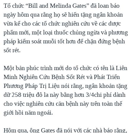
TẠI
Tổ chức “Bill and Melinda Gates” đã loan báo
VIDEO
"Tìm"
NGƯỜI VIỆT HẢI NGOẠI
HÀNH TRÌNH BẦU CỬ 2024
ngày hôm qua rằng họ sẽ hiến tặng ngân khoản
NGHE
ĐỜI SỐNG
vừa kể cho các tổ chức nghiên cứu về các dược
MỘT NĂM CHIẾN TRANH TẠI DẢI GAZA
KINH TẾ
phẩm mới, một loại thuốc chủng ngừa và phương
MẠNG XÃ HỘI
GIẢI MÃ VÀNH ĐAI & CON ĐƯỜNG
KHOA HỌC
pháp kiểm soát muỗi tốt hơn để chặn đứng bệnh
NGÀY TỊ NẠN THẾ GIỚI
sốt rét.
SỨC KHOẺ
TRỊNH VĨNH BÌNH - NGƯỜI HẠ 'BÊN THẮNG CUỘC'
Ngôn ngữ khác
VĂN HOÁ
GROUND ZERO – XƯA VÀ NAY
Một bản phúc trình mới do tổ chức có tên là Liên
THỂ THAO
Minh Nghiên Cứu Bệnh Sốt Rét và Phát Triển
CHI PHÍ CHIẾN TRANH AFGHANISTAN
GIÁO DỤC
Phương Pháp Trị Liệu nói rằng, ngân khoản tặng
CÁC GIÁ TRỊ CỘNG HÒA Ở VIỆT NAM
dữ 258 triệu đô la này bằng hơn 3/4chi phí dành
THƯỢNG ĐỈNH TRUMP-KIM TẠI VIỆT NAM
cho việc nghiên cứu căn bệnh này trên toàn thế
TRỊNH VĨNH BÌNH VS. CHÍNH PHỦ VIỆT NAM
giới hồi năm ngoái.
NGƯ DÂN VIỆT VÀ LÀN SÓNG TRỘM HẢI SÂM
Hôm qua, ông Gates đã nói với các nhà báo rằng,
BÊN KIA QUỐC LỘ: TIẾNG VỌNG TỪ NÔNG THÔN MỸ