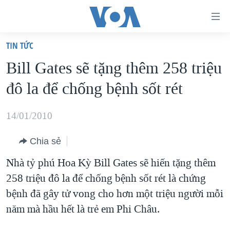
Đường
dẫn
TIN TỨC
truy
TRANG CHỦ
Bill Gates sẽ tặng thêm 258 triệu
cập
VIỆT NAM
đô la để chống bệnh sốt rét
Tới
HOA KỲ
nội
BIỂN ĐÔNG
14/01/2010
dung
THẾ GIỚI
chính
Chia sẻ
BLOG
Tới
Nhà tỷ phú Hoa Kỳ Bill Gates sẽ hiến tặng thêm
điều
DIỄN ĐÀN
258 triệu đô la để chống bệnh sốt rét là chứng
hướng
MỤC
bệnh đã gây tử vong cho hơn một triệu người mỗi
chính
CHUYÊN ĐỀ
TỰ DO BÁO CHÍ
năm mà hầu hết là trẻ em Phi Châu.
Đi
HỌC TIẾNG ANH
VẠCH TRẦN TIN GIẢ
CHIẾN TRANH THƯƠNG MẠI CỦA MỸ: QUÁ KHỨ VÀ HIỆN
tới