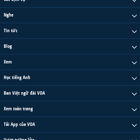
Nghe
Tin tức
Blog
Xem
Học tiếng Anh
Ban Việt ngữ đài VOA
Xem toàn trang
Tải App của VOA
Vượt tường lửa