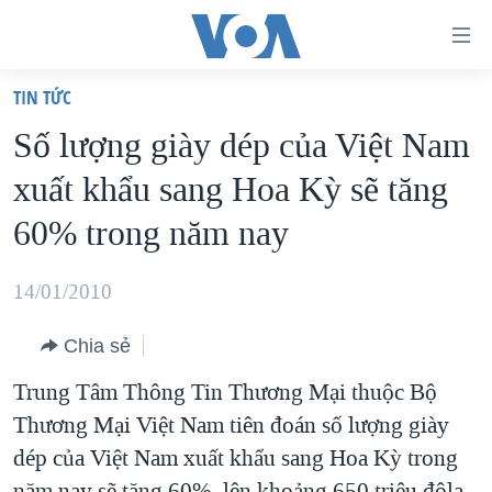
Đường
dẫn
TIN TỨC
truy
TRANG CHỦ
Số lượng giày dép của Việt Nam
cập
VIỆT NAM
xuất khẩu sang Hoa Kỳ sẽ tăng
Tới
HOA KỲ
nội
60% trong năm nay
BIỂN ĐÔNG
dung
THẾ GIỚI
chính
14/01/2010
BLOG
Tới
Chia sẻ
điều
DIỄN ĐÀN
hướng
Trung Tâm Thông Tin Thương Mại thuộc Bộ
MỤC
chính
Thương Mại Việt Nam tiên đoán số lượng giày
CHUYÊN ĐỀ
TỰ DO BÁO CHÍ
Đi
dép của Việt Nam xuất khẩu sang Hoa Kỳ trong
HỌC TIẾNG ANH
VẠCH TRẦN TIN GIẢ
CHIẾN TRANH THƯƠNG MẠI CỦA MỸ: QUÁ KHỨ VÀ HIỆN
tới
năm nay sẽ tăng 60%, lên khoảng 650 triệu đôla