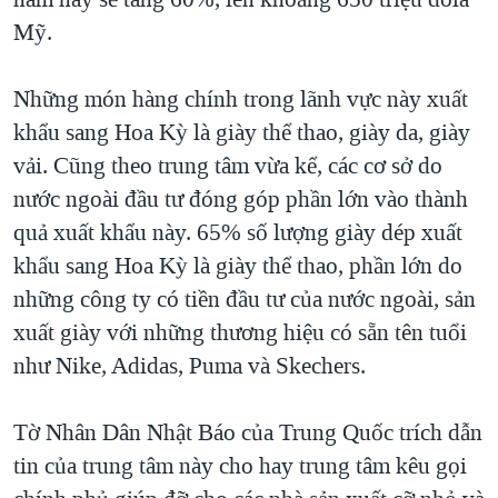
TẠI
VIDEO
"Tìm"
NGƯỜI VIỆT HẢI NGOẠI
Mỹ.
HÀNH TRÌNH BẦU CỬ 2024
NGHE
ĐỜI SỐNG
MỘT NĂM CHIẾN TRANH TẠI DẢI GAZA
Những món hàng chính trong lãnh vực này xuất
KINH TẾ
MẠNG XÃ HỘI
khẩu sang Hoa Kỳ là giày thể thao, giày da, giày
GIẢI MÃ VÀNH ĐAI & CON ĐƯỜNG
KHOA HỌC
vải. Cũng theo trung tâm vừa kể, các cơ sở do
NGÀY TỊ NẠN THẾ GIỚI
SỨC KHOẺ
nước ngoài đầu tư đóng góp phần lớn vào thành
TRỊNH VĨNH BÌNH - NGƯỜI HẠ 'BÊN THẮNG CUỘC'
Ngôn ngữ khác
VĂN HOÁ
quả xuất khẩu này. 65% số lượng giày dép xuất
GROUND ZERO – XƯA VÀ NAY
khẩu sang Hoa Kỳ là giày thể thao, phần lớn do
THỂ THAO
CHI PHÍ CHIẾN TRANH AFGHANISTAN
những công ty có tiền đầu tư của nước ngoài, sản
GIÁO DỤC
xuất giày với những thương hiệu có sẵn tên tuổi
CÁC GIÁ TRỊ CỘNG HÒA Ở VIỆT NAM
như Nike, Adidas, Puma và Skechers.
THƯỢNG ĐỈNH TRUMP-KIM TẠI VIỆT NAM
TRỊNH VĨNH BÌNH VS. CHÍNH PHỦ VIỆT NAM
Tờ Nhân Dân Nhật Báo của Trung Quốc trích dẫn
NGƯ DÂN VIỆT VÀ LÀN SÓNG TRỘM HẢI SÂM
tin của trung tâm này cho hay trung tâm kêu gọi
BÊN KIA QUỐC LỘ: TIẾNG VỌNG TỪ NÔNG THÔN MỸ