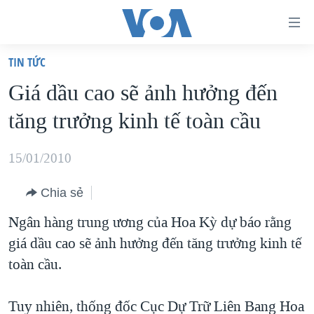
Đường
dẫn
TIN TỨC
truy
TRANG CHỦ
Giá dầu cao sẽ ảnh hưởng đến
cập
VIỆT NAM
tăng trưởng kinh tế toàn cầu
Tới
HOA KỲ
nội
BIỂN ĐÔNG
15/01/2010
dung
THẾ GIỚI
chính
Chia sẻ
BLOG
Tới
Ngân hàng trung ương của Hoa Kỳ dự báo rằng
điều
DIỄN ĐÀN
giá dầu cao sẽ ảnh hưởng đến tăng trưởng kinh tế
hướng
MỤC
toàn cầu.
chính
CHUYÊN ĐỀ
TỰ DO BÁO CHÍ
Đi
HỌC TIẾNG ANH
Tuy nhiên, thống đốc Cục Dự Trữ Liên Bang Hoa
VẠCH TRẦN TIN GIẢ
CHIẾN TRANH THƯƠNG MẠI CỦA MỸ: QUÁ KHỨ VÀ HIỆN
tới