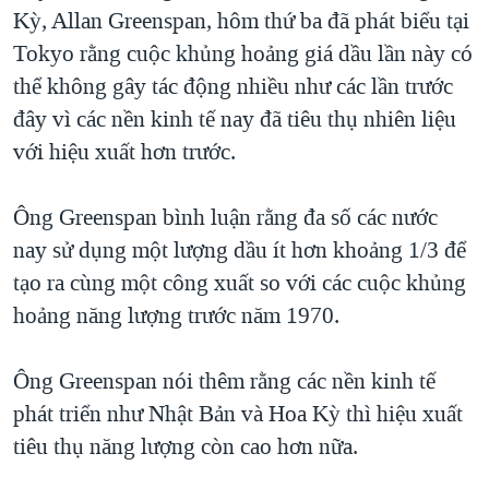
TẠI
Kỳ, Allan Greenspan, hôm thứ ba đã phát biểu tại
VIDEO
"Tìm"
NGƯỜI VIỆT HẢI NGOẠI
HÀNH TRÌNH BẦU CỬ 2024
Tokyo rằng cuộc khủng hoảng giá dầu lần này có
NGHE
ĐỜI SỐNG
thể không gây tác động nhiều như các lần trước
MỘT NĂM CHIẾN TRANH TẠI DẢI GAZA
KINH TẾ
đây vì các nền kinh tế nay đã tiêu thụ nhiên liệu
MẠNG XÃ HỘI
GIẢI MÃ VÀNH ĐAI & CON ĐƯỜNG
KHOA HỌC
với hiệu xuất hơn trước.
NGÀY TỊ NẠN THẾ GIỚI
SỨC KHOẺ
TRỊNH VĨNH BÌNH - NGƯỜI HẠ 'BÊN THẮNG CUỘC'
Ông Greenspan bình luận rằng đa số các nước
Ngôn ngữ khác
VĂN HOÁ
GROUND ZERO – XƯA VÀ NAY
nay sử dụng một lượng dầu ít hơn khoảng 1/3 để
THỂ THAO
tạo ra cùng một công xuất so với các cuộc khủng
CHI PHÍ CHIẾN TRANH AFGHANISTAN
GIÁO DỤC
hoảng năng lượng trước năm 1970.
CÁC GIÁ TRỊ CỘNG HÒA Ở VIỆT NAM
THƯỢNG ĐỈNH TRUMP-KIM TẠI VIỆT NAM
Ông Greenspan nói thêm rằng các nền kinh tế
TRỊNH VĨNH BÌNH VS. CHÍNH PHỦ VIỆT NAM
phát triển như Nhật Bản và Hoa Kỳ thì hiệu xuất
NGƯ DÂN VIỆT VÀ LÀN SÓNG TRỘM HẢI SÂM
tiêu thụ năng lượng còn cao hơn nữa.
BÊN KIA QUỐC LỘ: TIẾNG VỌNG TỪ NÔNG THÔN MỸ