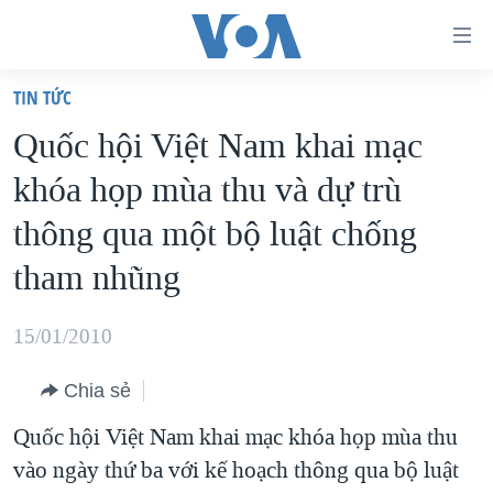
Đường
dẫn
TIN TỨC
truy
TRANG CHỦ
Quốc hội Việt Nam khai mạc
cập
VIỆT NAM
khóa họp mùa thu và dự trù
Tới
HOA KỲ
nội
thông qua một bộ luật chống
BIỂN ĐÔNG
dung
tham nhũng
THẾ GIỚI
chính
BLOG
Tới
15/01/2010
điều
DIỄN ĐÀN
hướng
Chia sẻ
MỤC
chính
Quốc hội Việt Nam khai mạc khóa họp mùa thu
CHUYÊN ĐỀ
TỰ DO BÁO CHÍ
Đi
vào ngày thứ ba với kế hoạch thông qua bộ luật
HỌC TIẾNG ANH
VẠCH TRẦN TIN GIẢ
CHIẾN TRANH THƯƠNG MẠI CỦA MỸ: QUÁ KHỨ VÀ HIỆN
tới