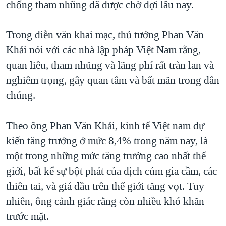
chống tham nhũng đã được chờ đợi lâu nay.
TẠI
VIDEO
"Tìm"
NGƯỜI VIỆT HẢI NGOẠI
HÀNH TRÌNH BẦU CỬ 2024
NGHE
ĐỜI SỐNG
Trong diễn văn khai mạc, thủ tướng Phan Văn
MỘT NĂM CHIẾN TRANH TẠI DẢI GAZA
Khải nói với các nhà lập pháp Việt Nam rằng,
KINH TẾ
MẠNG XÃ HỘI
GIẢI MÃ VÀNH ĐAI & CON ĐƯỜNG
quan liêu, tham nhũng và lãng phí rất tràn lan và
KHOA HỌC
NGÀY TỊ NẠN THẾ GIỚI
nghiêm trọng, gây quan tâm và bất mãn trong dân
SỨC KHOẺ
chúng.
TRỊNH VĨNH BÌNH - NGƯỜI HẠ 'BÊN THẮNG CUỘC'
Ngôn ngữ khác
VĂN HOÁ
GROUND ZERO – XƯA VÀ NAY
THỂ THAO
Theo ông Phan Văn Khải, kinh tế Việt nam dự
CHI PHÍ CHIẾN TRANH AFGHANISTAN
kiến tăng trưởng ở mức 8,4% trong năm nay, là
GIÁO DỤC
CÁC GIÁ TRỊ CỘNG HÒA Ở VIỆT NAM
một trong những mức tăng trưởng cao nhất thế
THƯỢNG ĐỈNH TRUMP-KIM TẠI VIỆT NAM
giới, bất kể sự bột phát của dịch cúm gia cầm, các
thiên tai, và giá dầu trên thế giới tăng vọt. Tuy
TRỊNH VĨNH BÌNH VS. CHÍNH PHỦ VIỆT NAM
nhiên, ông cảnh giác rằng còn nhiều khó khăn
NGƯ DÂN VIỆT VÀ LÀN SÓNG TRỘM HẢI SÂM
trước mặt.
BÊN KIA QUỐC LỘ: TIẾNG VỌNG TỪ NÔNG THÔN MỸ