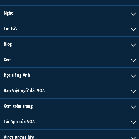
Nghe
Tin tức
Blog
Xem
Học tiếng Anh
Ban Việt ngữ đài VOA
Xem toàn trang
Tải App của VOA
Vượt tường lửa