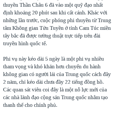
TẠI
thuyền Thần Châu 6 đã vào một quỹ đạo nhất
VIDEO
"Tìm"
NGƯỜI VIỆT HẢI NGOẠI
HÀNH TRÌNH BẦU CỬ 2024
định khoảng 20 phút sau khi cất cánh. Khác với
NGHE
ĐỜI SỐNG
những lần trước, cuộc phóng phi thuyền từ Trung
MỘT NĂM CHIẾN TRANH TẠI DẢI GAZA
KINH TẾ
tâm Không gian Tửu Tuyền ở tỉnh Cam Túc miền
MẠNG XÃ HỘI
GIẢI MÃ VÀNH ĐAI & CON ĐƯỜNG
KHOA HỌC
tây bắc đã được tường thuật trực tiếp trên đài
NGÀY TỊ NẠN THẾ GIỚI
truyền hình quốc tế.
SỨC KHOẺ
TRỊNH VĨNH BÌNH - NGƯỜI HẠ 'BÊN THẮNG CUỘC'
Ngôn ngữ khác
VĂN HOÁ
GROUND ZERO – XƯA VÀ NAY
Phi vụ này kéo dài 5 ngày là một phi vụ nhiều
THỂ THAO
tham vọng và khó khăn hơn chuyến du hành
CHI PHÍ CHIẾN TRANH AFGHANISTAN
GIÁO DỤC
không gian có người lái của Trung quốc cách đây
CÁC GIÁ TRỊ CỘNG HÒA Ở VIỆT NAM
2 năm, chỉ kéo dài chưa đầy 22 tiếng đồng hồ.
THƯỢNG ĐỈNH TRUMP-KIM TẠI VIỆT NAM
Các quan sát viên coi đây là một nỗ lực mới của
TRỊNH VĨNH BÌNH VS. CHÍNH PHỦ VIỆT NAM
các nhà lãnh đạo cộng sản Trung quốc nhằm tạo
NGƯ DÂN VIỆT VÀ LÀN SÓNG TRỘM HẢI SÂM
thanh thế cho chính phủ.
BÊN KIA QUỐC LỘ: TIẾNG VỌNG TỪ NÔNG THÔN MỸ