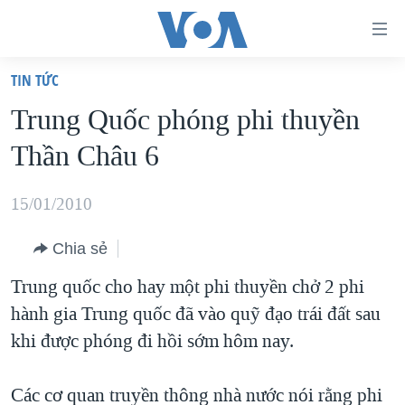
Đường
dẫn
TIN TỨC
truy
TRANG CHỦ
Trung Quốc phóng phi thuyền
cập
VIỆT NAM
Thần Châu 6
Tới
HOA KỲ
nội
BIỂN ĐÔNG
15/01/2010
dung
THẾ GIỚI
chính
Chia sẻ
BLOG
Tới
Trung quốc cho hay một phi thuyền chở 2 phi
điều
DIỄN ĐÀN
hành gia Trung quốc đã vào quỹ đạo trái đất sau
hướng
MỤC
khi được phóng đi hồi sớm hôm nay.
chính
CHUYÊN ĐỀ
TỰ DO BÁO CHÍ
Đi
HỌC TIẾNG ANH
Các cơ quan truyền thông nhà nước nói rằng phi
VẠCH TRẦN TIN GIẢ
CHIẾN TRANH THƯƠNG MẠI CỦA MỸ: QUÁ KHỨ VÀ HIỆN
tới