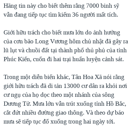
TẠI
Hãng tin này cho biết thêm rằng 7000 binh sỹ
VIDEO
"Tìm"
NGƯỜI VIỆT HẢI NGOẠI
HÀNH TRÌNH BẦU CỬ 2024
vẫn đang tiếp tục tìm kiếm 36 người mất tích.
NGHE
ĐỜI SỐNG
MỘT NĂM CHIẾN TRANH TẠI DẢI GAZA
KINH TẾ
Giới hữu trách cho biết mưa lớn do ảnh hưởng
MẠNG XÃ HỘI
GIẢI MÃ VÀNH ĐAI & CON ĐƯỜNG
KHOA HỌC
của cơn bão Long Vương hôm chủ nhật đã gây ra
NGÀY TỊ NẠN THẾ GIỚI
lũ lụt và chuồi đất tại thành phố thủ phủ của tỉnh
SỨC KHOẺ
TRỊNH VĨNH BÌNH - NGƯỜI HẠ 'BÊN THẮNG CUỘC'
Phúc Kiến, cuốn đi hai trại huấn luyện cảnh sát.
Ngôn ngữ khác
VĂN HOÁ
GROUND ZERO – XƯA VÀ NAY
THỂ THAO
Trong một diễn biến khác, Tân Hoa Xã nói rằng
CHI PHÍ CHIẾN TRANH AFGHANISTAN
GIÁO DỤC
giới hữu trách đã di tản 13000 cư dân ra khỏi nơi
CÁC GIÁ TRỊ CỘNG HÒA Ở VIỆT NAM
cư ngụ của họ dọc theo một nhánh của sông
THƯỢNG ĐỈNH TRUMP-KIM TẠI VIỆT NAM
Dương Tử. Mưa lớn vẫn trút xuống tỉnh Hồ Bắc,
TRỊNH VĨNH BÌNH VS. CHÍNH PHỦ VIỆT NAM
cắt đứt nhiều đường giao thông. Và theo dự báo
NGƯ DÂN VIỆT VÀ LÀN SÓNG TRỘM HẢI SÂM
mưa sẽ tiếp tục đổ xuống trong hai ngày tới.
BÊN KIA QUỐC LỘ: TIẾNG VỌNG TỪ NÔNG THÔN MỸ