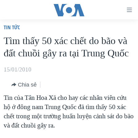
Đường
dẫn
TIN TỨC
truy
TRANG CHỦ
Tìm thấy 50 xác chết do bão và
cập
VIỆT NAM
đất chuồi gây ra tại Trung Quốc
Tới
HOA KỲ
nội
BIỂN ĐÔNG
15/01/2010
dung
THẾ GIỚI
chính
Chia sẻ
BLOG
Tới
Tin của Tân Hoa Xã cho hay các nhân viên cứu
điều
DIỄN ĐÀN
hộ ở đông nam Trung Quốc đã tìm thấy 50 xác
hướng
MỤC
chết trong một trường huấn luyện cảnh sát do bão
chính
CHUYÊN ĐỀ
TỰ DO BÁO CHÍ
và đất chuồi gây ra.
Đi
HỌC TIẾNG ANH
VẠCH TRẦN TIN GIẢ
CHIẾN TRANH THƯƠNG MẠI CỦA MỸ: QUÁ KHỨ VÀ HIỆN
tới