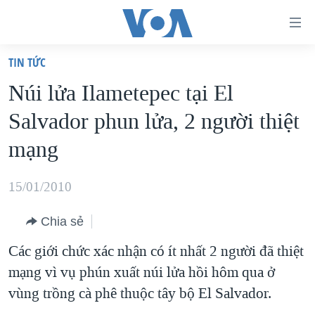
Đường
dẫn
TIN TỨC
truy
TRANG CHỦ
Núi lửa Ilametepec tại El
cập
VIỆT NAM
Salvador phun lửa, 2 người thiệt
Tới
HOA KỲ
nội
mạng
BIỂN ĐÔNG
dung
THẾ GIỚI
chính
15/01/2010
BLOG
Tới
Chia sẻ
điều
DIỄN ĐÀN
hướng
Các giới chức xác nhận có ít nhất 2 người đã thiệt
MỤC
chính
mạng vì vụ phún xuất núi lửa hồi hôm qua ở
CHUYÊN ĐỀ
TỰ DO BÁO CHÍ
Đi
vùng trồng cà phê thuộc tây bộ El Salvador.
HỌC TIẾNG ANH
VẠCH TRẦN TIN GIẢ
CHIẾN TRANH THƯƠNG MẠI CỦA MỸ: QUÁ KHỨ VÀ HIỆN
tới