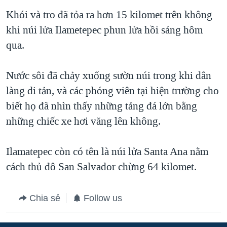
TẠI
VIDEO
"Tìm"
NGƯỜI VIỆT HẢI NGOẠI
Khói và tro đã tỏa ra hơn 15 kilomet trên không
HÀNH TRÌNH BẦU CỬ 2024
NGHE
khi núi lửa Ilametepec phun lửa hồi sáng hôm
ĐỜI SỐNG
MỘT NĂM CHIẾN TRANH TẠI DẢI GAZA
qua.
KINH TẾ
MẠNG XÃ HỘI
GIẢI MÃ VÀNH ĐAI & CON ĐƯỜNG
KHOA HỌC
Nước sôi đã chảy xuống sườn núi trong khi dân
NGÀY TỊ NẠN THẾ GIỚI
SỨC KHOẺ
làng di tản, và các phóng viên tại hiện trường cho
TRỊNH VĨNH BÌNH - NGƯỜI HẠ 'BÊN THẮNG CUỘC'
Ngôn ngữ khác
VĂN HOÁ
biết họ đã nhìn thấy những tảng đá lớn bằng
GROUND ZERO – XƯA VÀ NAY
những chiếc xe hơi văng lên không.
THỂ THAO
CHI PHÍ CHIẾN TRANH AFGHANISTAN
GIÁO DỤC
Ilamatepec còn có tên là núi lửa Santa Ana nằm
CÁC GIÁ TRỊ CỘNG HÒA Ở VIỆT NAM
cách thủ đô San Salvador chừng 64 kilomet.
THƯỢNG ĐỈNH TRUMP-KIM TẠI VIỆT NAM
TRỊNH VĨNH BÌNH VS. CHÍNH PHỦ VIỆT NAM
Chia sẻ
Follow us
NGƯ DÂN VIỆT VÀ LÀN SÓNG TRỘM HẢI SÂM
BÊN KIA QUỐC LỘ: TIẾNG VỌNG TỪ NÔNG THÔN MỸ