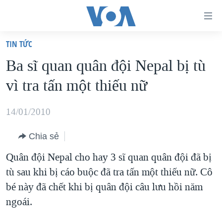
Đường
dẫn
TIN TỨC
truy
TRANG CHỦ
Ba sĩ quan quân đội Nepal bị tù
cập
VIỆT NAM
vì tra tấn một thiếu nữ
Tới
HOA KỲ
nội
BIỂN ĐÔNG
14/01/2010
dung
THẾ GIỚI
chính
Chia sẻ
BLOG
Tới
Quân đội Nepal cho hay 3 sĩ quan quân đội đã bị
điều
DIỄN ĐÀN
tù sau khi bị cáo buộc đã tra tấn một thiếu nữ. Cô
hướng
MỤC
bé này đã chết khi bị quân đội câu lưu hồi năm
chính
CHUYÊN ĐỀ
TỰ DO BÁO CHÍ
ngoái.
Đi
HỌC TIẾNG ANH
VẠCH TRẦN TIN GIẢ
CHIẾN TRANH THƯƠNG MẠI CỦA MỸ: QUÁ KHỨ VÀ HIỆN
tới