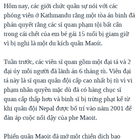
TẠI
Hôm nay, các giới chức quân sự nói với các
VIDEO
"Tìm"
NGƯỜI VIỆT HẢI NGOẠI
HÀNH TRÌNH BẦU CỬ 2024
phóng viên ở Kathmandu rằng một tòa án binh đã
NGHE
ĐỜI SỐNG
phán quyết rằng các sĩ quan phạm tội bất cẩn
MỘT NĂM CHIẾN TRANH TẠI DẢI GAZA
KINH TẾ
trong cái chết của em bé gái 15 tuổi bị giam giữ
MẠNG XÃ HỘI
GIẢI MÃ VÀNH ĐAI & CON ĐƯỜNG
KHOA HỌC
vì bị nghi là một du kích quân Maoít.
NGÀY TỊ NẠN THẾ GIỚI
SỨC KHOẺ
TRỊNH VĨNH BÌNH - NGƯỜI HẠ 'BÊN THẮNG CUỘC'
Tuần trước, các viên sĩ quan gồm một đại tá và 2
Ngôn ngữ khác
VĂN HOÁ
GROUND ZERO – XƯA VÀ NAY
đại úy mỗi người đã lãnh án 6 tháng tù. Viên đại
THỂ THAO
tá này là sĩ quan quân đội cấp cao nhất bị tù vì vi
CHI PHÍ CHIẾN TRANH AFGHANISTAN
GIÁO DỤC
phạm nhân quyền mặc dù đã có hàng chục sĩ
CÁC GIÁ TRỊ CỘNG HÒA Ở VIỆT NAM
quan cấp thấp hơn và binh sĩ bị trừng phạt kể từ
THƯỢNG ĐỈNH TRUMP-KIM TẠI VIỆT NAM
khi quân đội Nepal được bố trí vào năm 2001 để
TRỊNH VĨNH BÌNH VS. CHÍNH PHỦ VIỆT NAM
đàn áp cuộc nổi dậy của phe Maoit.
NGƯ DÂN VIỆT VÀ LÀN SÓNG TRỘM HẢI SÂM
Phiến quân Maoit đã mở một chiến dịch bạo
BÊN KIA QUỐC LỘ: TIẾNG VỌNG TỪ NÔNG THÔN MỸ