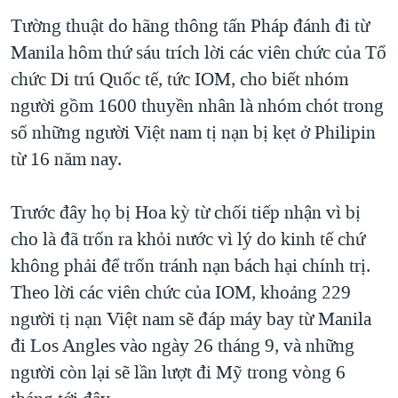
TẠI
VIDEO
"Tìm"
NGƯỜI VIỆT HẢI NGOẠI
Tường thuật do hãng thông tấn Pháp đánh đi từ
HÀNH TRÌNH BẦU CỬ 2024
NGHE
Manila hôm thứ sáu trích lời các viên chức của Tổ
ĐỜI SỐNG
MỘT NĂM CHIẾN TRANH TẠI DẢI GAZA
chức Di trú Quốc tế, tức IOM, cho biết nhóm
KINH TẾ
MẠNG XÃ HỘI
người gồm 1600 thuyền nhân là nhóm chót trong
GIẢI MÃ VÀNH ĐAI & CON ĐƯỜNG
KHOA HỌC
số những người Việt nam tị nạn bị kẹt ở Philipin
NGÀY TỊ NẠN THẾ GIỚI
SỨC KHOẺ
từ 16 năm nay.
TRỊNH VĨNH BÌNH - NGƯỜI HẠ 'BÊN THẮNG CUỘC'
Ngôn ngữ khác
VĂN HOÁ
GROUND ZERO – XƯA VÀ NAY
Trước đây họ bị Hoa kỳ từ chối tiếp nhận vì bị
THỂ THAO
CHI PHÍ CHIẾN TRANH AFGHANISTAN
cho là đã trốn ra khỏi nước vì lý do kinh tế chứ
GIÁO DỤC
không phải để trốn tránh nạn bách hại chính trị.
CÁC GIÁ TRỊ CỘNG HÒA Ở VIỆT NAM
Theo lời các viên chức của IOM, khoảng 229
THƯỢNG ĐỈNH TRUMP-KIM TẠI VIỆT NAM
người tị nạn Việt nam sẽ đáp máy bay từ Manila
TRỊNH VĨNH BÌNH VS. CHÍNH PHỦ VIỆT NAM
đi Los Angles vào ngày 26 tháng 9, và những
NGƯ DÂN VIỆT VÀ LÀN SÓNG TRỘM HẢI SÂM
người còn lại sẽ lần lượt đi Mỹ trong vòng 6
BÊN KIA QUỐC LỘ: TIẾNG VỌNG TỪ NÔNG THÔN MỸ