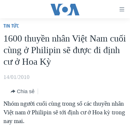
Đường
dẫn
TIN TỨC
truy
TRANG CHỦ
1600 thuyền nhân Việt Nam cuối
cập
VIỆT NAM
cùng ở Philipin sẽ được đi định
Tới
HOA KỲ
nội
cư ở Hoa Kỳ
BIỂN ĐÔNG
dung
THẾ GIỚI
chính
14/01/2010
BLOG
Tới
Chia sẻ
điều
DIỄN ĐÀN
hướng
Nhóm người cuối cùng trong số các thuyền nhân
MỤC
chính
Việt nam ở Philipin sẽ tới định cư ở Hoa kỳ trong
CHUYÊN ĐỀ
TỰ DO BÁO CHÍ
Đi
nay mai.
HỌC TIẾNG ANH
VẠCH TRẦN TIN GIẢ
CHIẾN TRANH THƯƠNG MẠI CỦA MỸ: QUÁ KHỨ VÀ HIỆN
tới