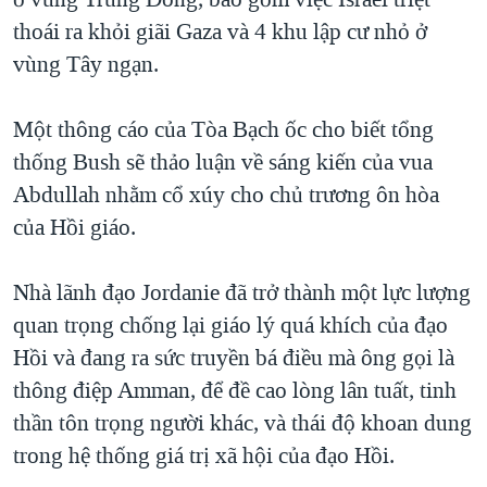
TẠI
VIDEO
"Tìm"
NGƯỜI VIỆT HẢI NGOẠI
thoái ra khỏi giãi Gaza và 4 khu lập cư nhỏ ở
HÀNH TRÌNH BẦU CỬ 2024
NGHE
vùng Tây ngạn.
ĐỜI SỐNG
MỘT NĂM CHIẾN TRANH TẠI DẢI GAZA
KINH TẾ
MẠNG XÃ HỘI
Một thông cáo của Tòa Bạch ốc cho biết tổng
GIẢI MÃ VÀNH ĐAI & CON ĐƯỜNG
KHOA HỌC
thống Bush sẽ thảo luận về sáng kiến của vua
NGÀY TỊ NẠN THẾ GIỚI
SỨC KHOẺ
Abdullah nhằm cổ xúy cho chủ trương ôn hòa
TRỊNH VĨNH BÌNH - NGƯỜI HẠ 'BÊN THẮNG CUỘC'
Ngôn ngữ khác
VĂN HOÁ
của Hồi giáo.
GROUND ZERO – XƯA VÀ NAY
THỂ THAO
CHI PHÍ CHIẾN TRANH AFGHANISTAN
Nhà lãnh đạo Jordanie đã trở thành một lực lượng
GIÁO DỤC
quan trọng chống lại giáo lý quá khích của đạo
CÁC GIÁ TRỊ CỘNG HÒA Ở VIỆT NAM
Hồi và đang ra sức truyền bá điều mà ông gọi là
THƯỢNG ĐỈNH TRUMP-KIM TẠI VIỆT NAM
thông điệp Amman, để đề cao lòng lân tuất, tinh
TRỊNH VĨNH BÌNH VS. CHÍNH PHỦ VIỆT NAM
thần tôn trọng người khác, và thái độ khoan dung
NGƯ DÂN VIỆT VÀ LÀN SÓNG TRỘM HẢI SÂM
trong hệ thống giá trị xã hội của đạo Hồi.
BÊN KIA QUỐC LỘ: TIẾNG VỌNG TỪ NÔNG THÔN MỸ