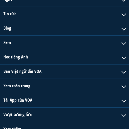
Tin tức
Blog
Xem
Học tiếng Anh
Ban Việt ngữ đài VOA
Xem toàn trang
Tải App của VOA
Vượt tường lửa
Xem thêm