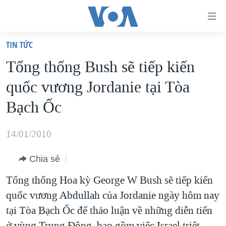
Đường
dẫn
TIN TỨC
truy
TRANG CHỦ
Tổng thống Bush sẽ tiếp kiến
cập
VIỆT NAM
quốc vương Jordanie tại Tòa
Tới
HOA KỲ
nội
Bạch Ốc
BIỂN ĐÔNG
dung
THẾ GIỚI
chính
14/01/2010
BLOG
Tới
Chia sẻ
điều
DIỄN ĐÀN
hướng
Tổng thống Hoa kỳ George W Bush sẽ tiếp kiến
MỤC
chính
quốc vương Abdullah của Jordanie ngày hôm nay
CHUYÊN ĐỀ
TỰ DO BÁO CHÍ
Đi
tại Tòa Bạch Ốc để thảo luận về những diễn tiến
HỌC TIẾNG ANH
VẠCH TRẦN TIN GIẢ
CHIẾN TRANH THƯƠNG MẠI CỦA MỸ: QUÁ KHỨ VÀ HIỆN
tới
ở vùng Trung Đông, bao gồm việc Israel triệt