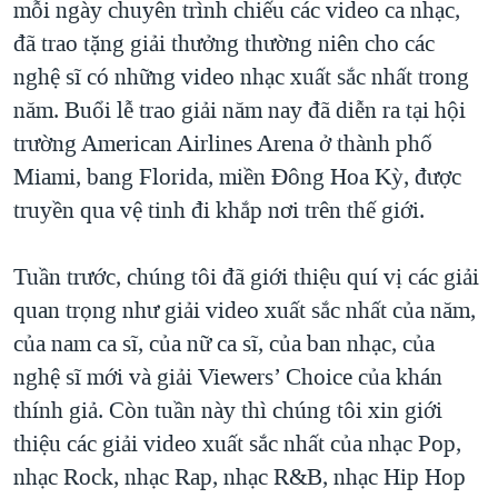
mỗi ngày chuyên trình chiếu các video ca nhạc,
TẠI
VIDEO
"Tìm"
NGƯỜI VIỆT HẢI NGOẠI
đã trao tặng giải thưởng thường niên cho các
HÀNH TRÌNH BẦU CỬ 2024
NGHE
ĐỜI SỐNG
nghệ sĩ có những video nhạc xuất sắc nhất trong
MỘT NĂM CHIẾN TRANH TẠI DẢI GAZA
năm. Buổi lễ trao giải năm nay đã diễn ra tại hội
KINH TẾ
MẠNG XÃ HỘI
GIẢI MÃ VÀNH ĐAI & CON ĐƯỜNG
trường American Airlines Arena ở thành phố
KHOA HỌC
NGÀY TỊ NẠN THẾ GIỚI
Miami, bang Florida, miền Đông Hoa Kỳ, được
SỨC KHOẺ
truyền qua vệ tinh đi khắp nơi trên thế giới.
TRỊNH VĨNH BÌNH - NGƯỜI HẠ 'BÊN THẮNG CUỘC'
Ngôn ngữ khác
VĂN HOÁ
GROUND ZERO – XƯA VÀ NAY
THỂ THAO
Tuần trước, chúng tôi đã giới thiệu quí vị các giải
CHI PHÍ CHIẾN TRANH AFGHANISTAN
quan trọng như giải video xuất sắc nhất của năm,
GIÁO DỤC
CÁC GIÁ TRỊ CỘNG HÒA Ở VIỆT NAM
của nam ca sĩ, của nữ ca sĩ, của ban nhạc, của
THƯỢNG ĐỈNH TRUMP-KIM TẠI VIỆT NAM
nghệ sĩ mới và giải Viewers’ Choice của khán
thính giả. Còn tuần này thì chúng tôi xin giới
TRỊNH VĨNH BÌNH VS. CHÍNH PHỦ VIỆT NAM
thiệu các giải video xuất sắc nhất của nhạc Pop,
NGƯ DÂN VIỆT VÀ LÀN SÓNG TRỘM HẢI SÂM
nhạc Rock, nhạc Rap, nhạc R&B, nhạc Hip Hop
BÊN KIA QUỐC LỘ: TIẾNG VỌNG TỪ NÔNG THÔN MỸ