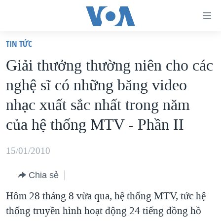
Đường
dẫn
TIN TỨC
truy
TRANG CHỦ
Giải thưởng thường niên cho các
cập
VIỆT NAM
nghệ sĩ có những băng video
Tới
HOA KỲ
nội
nhạc xuất sắc nhất trong năm
BIỂN ĐÔNG
dung
của hệ thống MTV - Phần II
THẾ GIỚI
chính
BLOG
Tới
15/01/2010
điều
DIỄN ĐÀN
hướng
Chia sẻ
MỤC
chính
Hôm 28 tháng 8 vừa qua, hệ thống MTV, tức hệ
CHUYÊN ĐỀ
TỰ DO BÁO CHÍ
Đi
thống truyền hình hoạt động 24 tiếng đồng hồ
HỌC TIẾNG ANH
VẠCH TRẦN TIN GIẢ
CHIẾN TRANH THƯƠNG MẠI CỦA MỸ: QUÁ KHỨ VÀ HIỆN
tới