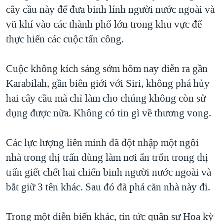
TẠI
cây cầu này để đưa binh lính người nước ngoài và
VIDEO
"Tìm"
NGƯỜI VIỆT HẢI NGOẠI
HÀNH TRÌNH BẦU CỬ 2024
vũ khí vào các thành phố lớn trong khu vực để
NGHE
ĐỜI SỐNG
thực hiến các cuộc tấn công.
MỘT NĂM CHIẾN TRANH TẠI DẢI GAZA
KINH TẾ
MẠNG XÃ HỘI
GIẢI MÃ VÀNH ĐAI & CON ĐƯỜNG
KHOA HỌC
Cuộc không kích sáng sớm hôm nay diễn ra gần
NGÀY TỊ NẠN THẾ GIỚI
Karabilah, gần biên giới với Siri, không phá hủy
SỨC KHOẺ
TRỊNH VĨNH BÌNH - NGƯỜI HẠ 'BÊN THẮNG CUỘC'
hai cây cầu mà chỉ làm cho chúng không còn sử
Ngôn ngữ khác
VĂN HOÁ
GROUND ZERO – XƯA VÀ NAY
dụng được nữa. Không có tin gì về thương vong.
THỂ THAO
CHI PHÍ CHIẾN TRANH AFGHANISTAN
GIÁO DỤC
Các lực lượng liên minh đã đột nhập một ngôi
CÁC GIÁ TRỊ CỘNG HÒA Ở VIỆT NAM
nhà trong thị trấn dùng làm nơi ẩn trốn trong thị
THƯỢNG ĐỈNH TRUMP-KIM TẠI VIỆT NAM
trấn giết chết hai chiến binh người nước ngoài và
TRỊNH VĨNH BÌNH VS. CHÍNH PHỦ VIỆT NAM
bắt giữ 3 tên khác. Sau đó đã phá căn nhà này đi.
NGƯ DÂN VIỆT VÀ LÀN SÓNG TRỘM HẢI SÂM
Trong một diễn biến khác, tin tức quân sự Hoa kỳ
BÊN KIA QUỐC LỘ: TIẾNG VỌNG TỪ NÔNG THÔN MỸ