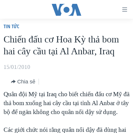
Đường
dẫn
TIN TỨC
truy
TRANG CHỦ
Chiến đấu cơ Hoa Kỳ thả bom
cập
VIỆT NAM
hai cây cầu tại Al Anbar, Iraq
Tới
HOA KỲ
nội
BIỂN ĐÔNG
15/01/2010
dung
THẾ GIỚI
chính
Chia sẻ
BLOG
Tới
Quân đội Mỹ tại Iraq cho biết chiến đấu cơ Mỹ đã
điều
DIỄN ĐÀN
thả bom xuống hai cây cầu tại tỉnh Al Anbar ở tây
hướng
MỤC
bộ để ngăn không cho quân nổi dậy sử dụng.
chính
CHUYÊN ĐỀ
TỰ DO BÁO CHÍ
Đi
HỌC TIẾNG ANH
Các giới chức nói rằng quân nổi dậy đã dùng hai
VẠCH TRẦN TIN GIẢ
CHIẾN TRANH THƯƠNG MẠI CỦA MỸ: QUÁ KHỨ VÀ HIỆN
tới