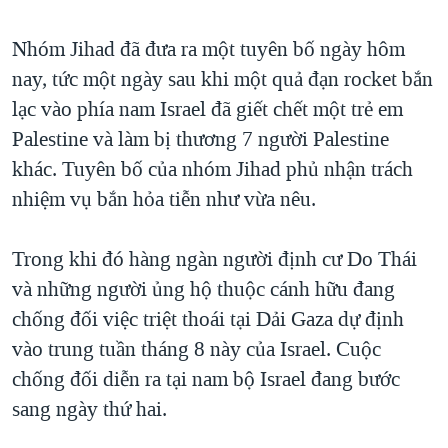
TẠI
VIDEO
"Tìm"
NGƯỜI VIỆT HẢI NGOẠI
HÀNH TRÌNH BẦU CỬ 2024
Nhóm Jihad đã đưa ra một tuyên bố ngày hôm
NGHE
ĐỜI SỐNG
nay, tức một ngày sau khi một quả đạn rocket bắn
MỘT NĂM CHIẾN TRANH TẠI DẢI GAZA
KINH TẾ
lạc vào phía nam Israel đã giết chết một trẻ em
MẠNG XÃ HỘI
GIẢI MÃ VÀNH ĐAI & CON ĐƯỜNG
KHOA HỌC
Palestine và làm bị thương 7 người Palestine
NGÀY TỊ NẠN THẾ GIỚI
khác. Tuyên bố của nhóm Jihad phủ nhận trách
SỨC KHOẺ
TRỊNH VĨNH BÌNH - NGƯỜI HẠ 'BÊN THẮNG CUỘC'
nhiệm vụ bắn hỏa tiễn như vừa nêu.
Ngôn ngữ khác
VĂN HOÁ
GROUND ZERO – XƯA VÀ NAY
THỂ THAO
Trong khi đó hàng ngàn người định cư Do Thái
CHI PHÍ CHIẾN TRANH AFGHANISTAN
GIÁO DỤC
và những người ủng hộ thuộc cánh hữu đang
CÁC GIÁ TRỊ CỘNG HÒA Ở VIỆT NAM
chống đối việc triệt thoái tại Dải Gaza dự định
THƯỢNG ĐỈNH TRUMP-KIM TẠI VIỆT NAM
vào trung tuần tháng 8 này của Israel. Cuộc
TRỊNH VĨNH BÌNH VS. CHÍNH PHỦ VIỆT NAM
chống đối diễn ra tại nam bộ Israel đang bước
NGƯ DÂN VIỆT VÀ LÀN SÓNG TRỘM HẢI SÂM
sang ngày thứ hai.
BÊN KIA QUỐC LỘ: TIẾNG VỌNG TỪ NÔNG THÔN MỸ