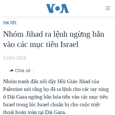
Đường
dẫn
TIN TỨC
truy
TRANG CHỦ
Nhóm Jihad ra lệnh ngừng bắn
cập
VIỆT NAM
vào các mục tiêu Israel
Tới
HOA KỲ
nội
BIỂN ĐÔNG
15/01/2010
dung
THẾ GIỚI
chính
Chia sẻ
BLOG
Tới
Nhóm tranh đấu nổi dậy Hồi Giáo Jihad của
điều
DIỄN ĐÀN
Palestine nói rằng họ đã ra lệnh cho các tay súng
hướng
MỤC
ở Dải Gaza ngừng bắn hỏa tiễn vào các mục tiêu
chính
CHUYÊN ĐỀ
TỰ DO BÁO CHÍ
Israel trong lúc Israel chuẩn bị cho cuộc triệt
Đi
HỌC TIẾNG ANH
thoái hoàn toàn tại Dải Gaza.
VẠCH TRẦN TIN GIẢ
CHIẾN TRANH THƯƠNG MẠI CỦA MỸ: QUÁ KHỨ VÀ HIỆN
tới