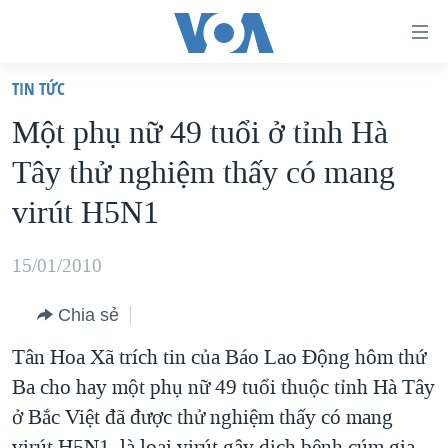
Đường
dẫn
TIN TỨC
truy
TRANG CHỦ
Một phụ nữ 49 tuổi ở tỉnh Hà
cập
VIỆT NAM
Tây thử nghiệm thấy có mang
Tới
HOA KỲ
nội
virút H5N1
BIỂN ĐÔNG
dung
THẾ GIỚI
chính
15/01/2010
BLOG
Tới
Chia sẻ
điều
DIỄN ĐÀN
hướng
Tân Hoa Xã trích tin của Báo Lao Động hôm thứ
MỤC
chính
Ba cho hay một phụ nữ 49 tuổi thuộc tỉnh Hà Tây
CHUYÊN ĐỀ
TỰ DO BÁO CHÍ
Đi
ở Bắc Việt đã được thử nghiệm thấy có mang
HỌC TIẾNG ANH
VẠCH TRẦN TIN GIẢ
CHIẾN TRANH THƯƠNG MẠI CỦA MỸ: QUÁ KHỨ VÀ HIỆN
tới
virút H5N1, là loại virút gây dịch bệnh cúm gia