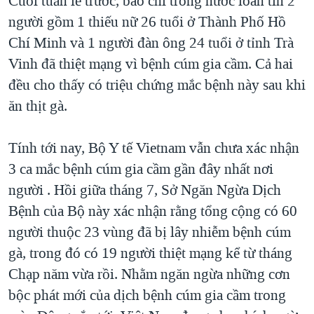
Cuối tuần lễ trước, báo chí trong nước loan tin 2
người gồm 1 thiếu nữ 26 tuổi ở Thành Phố Hồ
QUAN HỆ VIỆT MỸ
Chí Minh và 1 người đàn ông 24 tuổi ở tỉnh Trà
Vinh đã thiệt mạng vì bệnh cúm gia cầm. Cả hai
đều cho thấy có triệu chứng mắc bệnh này sau khi
ăn thịt gà.
Tính tới nay, Bộ Y tế Vietnam vẫn chưa xác nhận
3 ca mắc bệnh cúm gia cầm gần đây nhất nơi
người . Hồi giữa tháng 7, Sở Ngăn Ngừa Dịch
Bệnh của Bộ này xác nhận rằng tổng cộng có 60
người thuộc 23 vùng đã bị lây nhiễm bệnh cúm
gà, trong đó có 19 người thiệt mạng kể từ tháng
Chạp năm vừa rồi. Nhằm ngăn ngừa những cơn
bộc phát mới của dịch bệnh cúm gia cầm trong