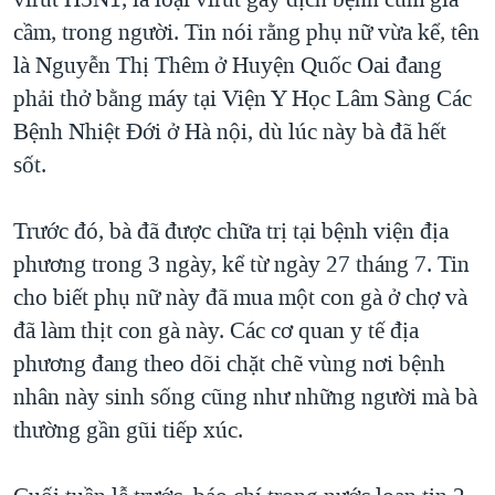
TẠI
VIDEO
"Tìm"
NGƯỜI VIỆT HẢI NGOẠI
cầm, trong người. Tin nói rằng phụ nữ vừa kể, tên
HÀNH TRÌNH BẦU CỬ 2024
NGHE
là Nguyễn Thị Thêm ở Huyện Quốc Oai đang
ĐỜI SỐNG
MỘT NĂM CHIẾN TRANH TẠI DẢI GAZA
phải thở bằng máy tại Viện Y Học Lâm Sàng Các
KINH TẾ
MẠNG XÃ HỘI
Bệnh Nhiệt Đới ở Hà nội, dù lúc này bà đã hết
GIẢI MÃ VÀNH ĐAI & CON ĐƯỜNG
KHOA HỌC
sốt.
NGÀY TỊ NẠN THẾ GIỚI
SỨC KHOẺ
TRỊNH VĨNH BÌNH - NGƯỜI HẠ 'BÊN THẮNG CUỘC'
Ngôn ngữ khác
VĂN HOÁ
Trước đó, bà đã được chữa trị tại bệnh viện địa
GROUND ZERO – XƯA VÀ NAY
phương trong 3 ngày, kể từ ngày 27 tháng 7. Tin
THỂ THAO
CHI PHÍ CHIẾN TRANH AFGHANISTAN
cho biết phụ nữ này đã mua một con gà ở chợ và
GIÁO DỤC
đã làm thịt con gà này. Các cơ quan y tế địa
CÁC GIÁ TRỊ CỘNG HÒA Ở VIỆT NAM
phương đang theo dõi chặt chẽ vùng nơi bệnh
THƯỢNG ĐỈNH TRUMP-KIM TẠI VIỆT NAM
nhân này sinh sống cũng như những người mà bà
TRỊNH VĨNH BÌNH VS. CHÍNH PHỦ VIỆT NAM
thường gần gũi tiếp xúc.
NGƯ DÂN VIỆT VÀ LÀN SÓNG TRỘM HẢI SÂM
BÊN KIA QUỐC LỘ: TIẾNG VỌNG TỪ NÔNG THÔN MỸ