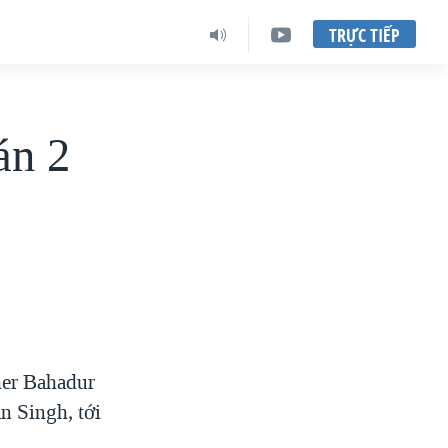
TRỰC TIẾP
án 2
her Bahadur
 Singh, tới