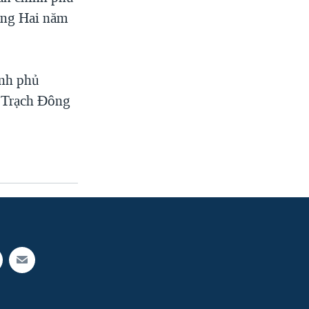
áng Hai năm
ính phủ
o Trạch Đông