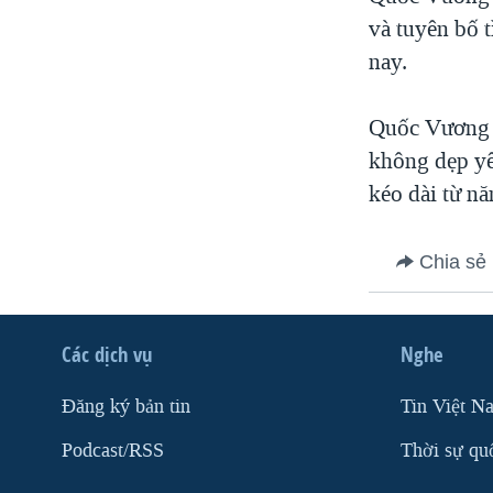
VIỆT NAM
và tuyên bố 
nay.
NGƯ DÂN VIỆT VÀ LÀN SÓNG
TRỘM HẢI SÂM
Quốc Vương t
BÊN KIA QUỐC LỘ: TIẾNG VỌNG
TỪ NÔNG THÔN MỸ
không dẹp yê
QUAN HỆ VIỆT MỸ
kéo dài từ n
Chia sẻ
Các dịch vụ
Nghe
Ðăng ký bản tin
Tin Việt N
Podcast/RSS
Thời sự qu