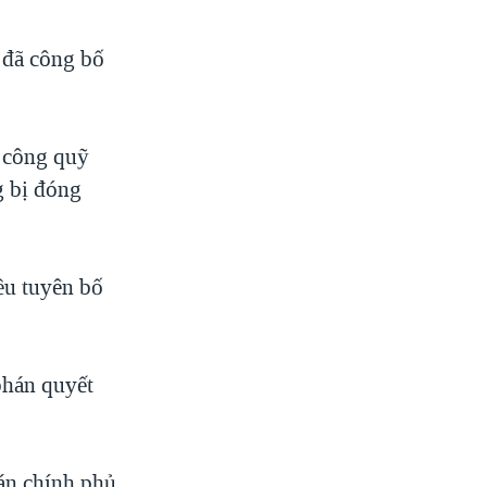
 đã công bố
a công quỹ
g bị đóng
ều tuyên bố
phán quyết
án chính phủ