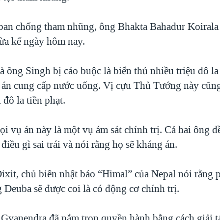
ban chống tham nhũng, ông Bhakta Bahadur Koirala
ừa kể ngày hôm nay.
 ông Singh bị cáo buộc là biển thủ nhiều triệu đô l
 án cung cấp nước uống. Vị cựu Thủ Tướng này cũn
 đô la tiền phạt.
i vụ án này là một vụ ám sát chính trị. Cả hai ông đ
điều gì sai trái và nói rằng họ sẽ kháng án.
xit, chủ biên nhật báo “Himal” của Nepal nói rằng 
 Deuba sẽ được coi là có động cơ chính trị.
yanendra đã nắm trọn quyền hành bằng cách giải t