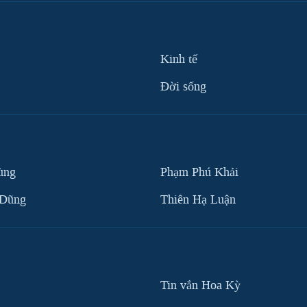
Kinh tế
Ðời sống
ùng
Phạm Phú Khải
 Dũng
Thiên Hạ Luận
Tin vắn Hoa Kỳ