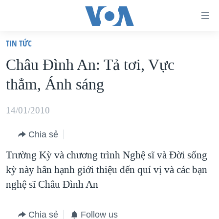
Đường
dẫn
TIN TỨC
truy
TRANG CHỦ
Châu Ðình An: Tả tơi, Vực
cập
VIỆT NAM
thẳm, Ánh sáng
Tới
HOA KỲ
nội
BIỂN ĐÔNG
14/01/2010
dung
THẾ GIỚI
chính
Chia sẻ
BLOG
Tới
Trường Kỳ và chương trình Nghệ sĩ và Ðời sống
điều
DIỄN ĐÀN
kỳ này hân hạnh giới thiệu đến quí vị và các bạn
hướng
MỤC
nghệ sĩ Châu Ðình An
chính
CHUYÊN ĐỀ
TỰ DO BÁO CHÍ
Đi
HỌC TIẾNG ANH
VẠCH TRẦN TIN GIẢ
CHIẾN TRANH THƯƠNG MẠI CỦA MỸ: QUÁ KHỨ VÀ HIỆN
Chia sẻ
Follow us
tới